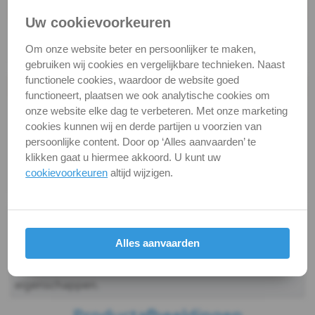
Staffelprijzen
Uw cookievoorkeuren
Torx
10
Om onze website beter en persoonlijker te maken,
€ 10,96 excl.btw
sleutel
gebruiken wij cookies en vergelijkbare technieken. Naast
functionele cookies, waardoor de website goed
Kabel,
Productgegevens
functioneert, plaatsen we ook analytische cookies om
Productnaam
T-torxsleutel
onze website elke dag te verbeteren. Met onze marketing
ketting,
cookies kunnen wij en derde partijen u voorzien van
Categorie
Bits en toebehoren
persoonlijke content. Door op ‘Alles aanvaarden’ te
toebeh.
DIN / Artikelnummer
W 467
klikken gaat u hiermee akkoord. U kunt uw
cookievoorkeuren
altijd wijzigen.
Touw
Kwaliteit
CrMoV-Staal
-
Alle maten zijn in millimeters.
Foto's van producten zijn alleen illustraties en
Seilflechter
Alles aanvaarden
kunnen soms afwijken van het werkelijke object. Het
verandert niets aan hun fundamentele
eigenschappen.