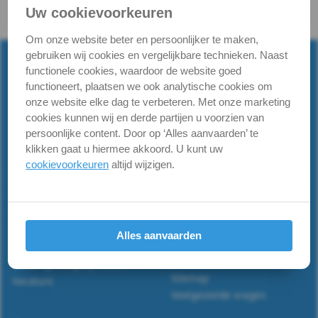
Uw cookievoorkeuren
&
Om onze website beter en persoonlijker te maken,
Borgingen
gebruiken wij cookies en vergelijkbare technieken. Naast
functionele cookies, waardoor de website goed
Keilankers
functioneert, plaatsen we ook analytische cookies om
onze website elke dag te verbeteren. Met onze marketing
&
cookies kunnen wij en derde partijen u voorzien van
persoonlijke content. Door op ‘Alles aanvaarden’ te
Pluggen
Powered by RVS Paleis™ -
rvspaleis.nl
klikken gaat u hiermee akkoord. U kunt uw
Informatie
cookievoorkeuren
altijd wijzigen.
Fittingen
Verzendinfo
Roestvaststaal, wat is A2 &
Metaalbewerking
A4.
Algemene voorwaarden
Draadtabel
Privacyverklaring
Spiraalboren
Alles aanvaarden
Iso-materiaalgroepen
Retourneren
Assortiment
Steenboren
Betalings-mogelijkheden
Sitemap
Vacature
Houtboren
Veelgestelde vragen