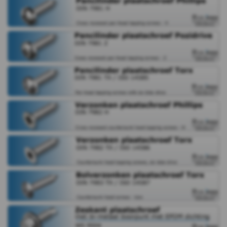
DIN
7981
Z
DIN
7981
TX
DIN
7982
H
DIN