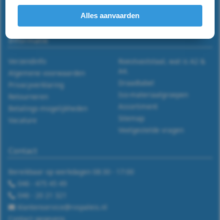
9048
Alles aanvaarden
-
Powered by RVS Paleis™ -
rvspaleis.nl
Informatie
A2
Verzendinfo
Roestvaststaal, wat is A2 &
-
A4.
Algemene voorwaarden
Draadtabel
Privacyverklaring
3
Iso-materiaalgroepen
Retourneren
Assortiment
Betalings-mogelijkheden
WS
Sitemap
Vacature
Veelgestelde vragen
9048
Contact
-
Bereikbaar op werkdagen 08:30 - 17:00
A2
046 - 475 45 49
-
046 - 20 21 321
klantenservice@rvspaleis.nl
3,5
Contact gegevens