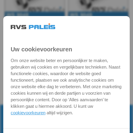
9047
WS
9250
WS
Uw cookievoorkeuren
9044
Om onze website beter en persoonlijker te maken,
gebruiken wij cookies en vergelijkbare technieken. Naast
WS
functionele cookies, waardoor de website goed
functioneert, plaatsen we ook analytische cookies om
9050
onze website elke dag te verbeteren. Met onze marketing
cookies kunnen wij en derde partijen u voorzien van
WS
persoonlijke content. Door op ‘Alles aanvaarden’ te
klikken gaat u hiermee akkoord. U kunt uw
9048
cookievoorkeuren
altijd wijzigen.
WS