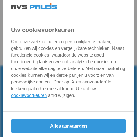
DIN
7981
Uw cookievoorkeuren
Z
Om onze website beter en persoonlijker te maken,
DIN
gebruiken wij cookies en vergelijkbare technieken. Naast
functionele cookies, waardoor de website goed
7981
functioneert, plaatsen we ook analytische cookies om
onze website elke dag te verbeteren. Met onze marketing
TX
cookies kunnen wij en derde partijen u voorzien van
persoonlijke content. Door op ‘Alles aanvaarden’ te
DIN
klikken gaat u hiermee akkoord. U kunt uw
cookievoorkeuren
altijd wijzigen.
7982
Powered by RVS Paleis™ -
rvspaleis.nl
H
Informatie
Alles aanvaarden
DIN
Verzendinfo
Roestvaststaal, wat is A2 &