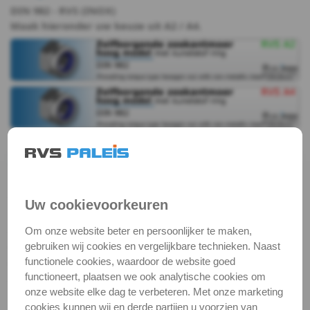
DIN 982 - RVS (INOX)
982
Maak hieronder uw keuze uit A2 / A4.
DIN
982
-
A2
Zelfborgende zeskantmoer | DIN 982
DIN
DIN 982 is een RVS zelfborgende zeskantmoer. Het
982
verschil met de zelfborgende zeskantmoer DIN 985 is
Uw cookievoorkeuren
dat DIN 982 meer hoogte heeft. Beide zelfborgende
-
moeren hebben dezelfde werking, waarbij de borging
Om onze website beter en persoonlijker te maken,
wordt bereikt middels een kunststof ring aan de
gebruiken wij cookies en vergelijkbare technieken. Naast
A4
functionele cookies, waardoor de website goed
binnenzijde van de moer. DIN 982 heeft in het
functioneert, plaatsen we ook analytische cookies om
internationale stelsel de aanduiding ISO 7040.
DIN
onze website elke dag te verbeteren. Met onze marketing
Zelfborgende moeren hebben weerstand bij het
cookies kunnen wij en derde partijen u voorzien van