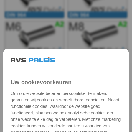
963
DIN
964
DIN
964
DIN 964
-
RVS Paleis levert bouten met een zaaggleuf in vier
Uw cookievoorkeuren
A2
kopvarianten: met een cilinder kop; met een verzonken
Om onze website beter en persoonlijker te maken,
kop; met een laagbolkop; en met een bolverzonken
-
gebruiken wij cookies en vergelijkbare technieken. Naast
kop. DIN 964 is de bout met een bolverzonken kop met
functionele cookies, waardoor de website goed
m4
zaaggleuf. Deze bolverzonken kop houdt het midden
functioneert, plaatsen we ook analytische cookies om
tussen de laagbolkop en de verzonken kop. De bout
onze website elke dag te verbeteren. Met onze marketing
DIN
verzinkt deels in het werk, maar het bolle deel van de
cookies kunnen wij en derde partijen u voorzien van
kop blijft opliggend. De bout wordt aangedraaid met