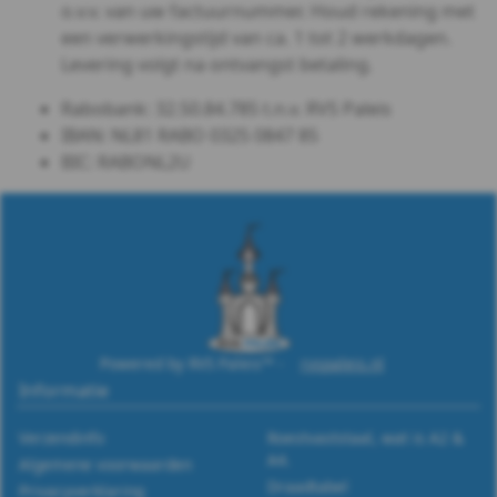
o.v.v. van uw factuurnummer. Houd rekening met
een verwerkingstijd van ca. 1 tot 2 werkdagen.
Levering volgt na ontvangst betaling.
Rabobank: 32.50.84.785 t.n.v. RVS Paleis
IBAN: NL81 RABO 0325 0847 85
BIC: RABONL2U
Powered by RVS Paleis™ -
rvspaleis.nl
Informatie
Verzendinfo
Roestvaststaal, wat is A2 &
A4.
Algemene voorwaarden
Draadtabel
Privacyverklaring