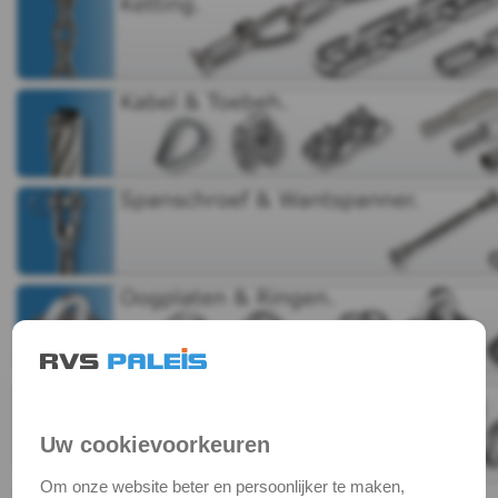
&
Borgingen
Keilankers
&
Pluggen
Fittingen
Metaalbewerking
Bits
en
Uw cookievoorkeuren
toebehoren
Om onze website beter en persoonlijker te maken,