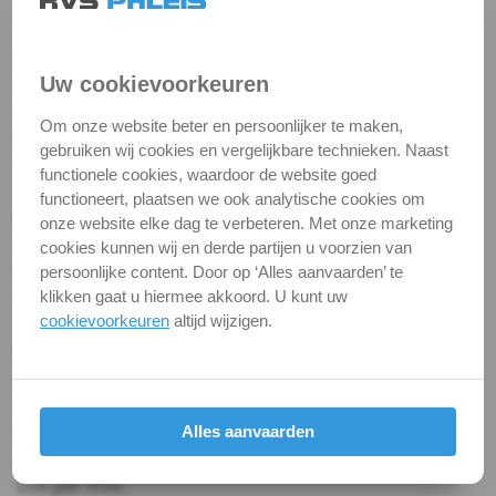
M8. Ook hierin zijn diverse lengtes verkrijgbaar.
9335
Tekeningen met maataanduidingen geven duidelijk
DIN
overzicht in het assortiment. Ook zijn van alle bouten
Uw cookievoorkeuren
de gegevens vermeld zoals kophoogte, sterkteklasse
913
en te gebruiken sleutel. Op die manier is altijd de juiste
Om onze website beter en persoonlijker te maken,
bout te vinden, die zowel in volle verpakking als per
gebruiken wij cookies en vergelijkbare technieken. Naast
DIN
stuk verkrijgbaar is.
functionele cookies, waardoor de website goed
914
functioneert, plaatsen we ook analytische cookies om
DIN
onze website elke dag te verbeteren. Met onze marketing
DIN 912 is de aanduiding volgens de Duitse norm. In
DIN
cookies kunnen wij en derde partijen u voorzien van
het internationale ISO-stelsel heeft deze DIN 912
persoonlijke content. Door op ‘Alles aanvaarden’ te
916
schroef de aanduiding ISO 4762.
klikken gaat u hiermee akkoord. U kunt uw
cookievoorkeuren
altijd wijzigen.
Buitenzeskant
Niet de juiste maat in onze webshop?
De webshop van RVS Paleis biedt een zeer breed en
Torx
diep assortiment van verbindings- en
bevestigingsmiddelen, uiteraard allemaal in RVS A2 of
Alles aanvaarden
Kruisgleuf
A4. U kunt deze veelal in verpakking bestellen, maar
ook per stuk.
Zaaggleuf