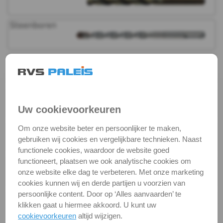
&
Borgingen
Keilankers
&
Pluggen
Uw cookievoorkeuren
Fittingen
Om onze website beter en persoonlijker te maken,
gebruiken wij cookies en vergelijkbare technieken. Naast
Metaalbewerking
functionele cookies, waardoor de website goed
functioneert, plaatsen we ook analytische cookies om
Spiraalboren
onze website elke dag te verbeteren. Met onze marketing
cookies kunnen wij en derde partijen u voorzien van
Steenboren
persoonlijke content. Door op ‘Alles aanvaarden’ te
klikken gaat u hiermee akkoord. U kunt uw
Houtboren
cookievoorkeuren
altijd wijzigen.