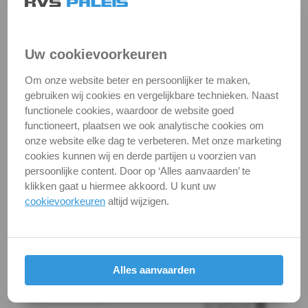
€ 35,83
incl. btw
90150-0250_1
Voorraad:
7
Op voorraad
blik
Uw cookievoorkeuren
Om onze website beter en persoonlijker te maken,
pakketpost
gebruiken wij cookies en vergelijkbare technieken. Naast
Bekijken
Maatvoering
functionele cookies, waardoor de website goed
functioneert, plaatsen we ook analytische cookies om
In winkelmand
onze website elke dag te verbeteren. Met onze marketing
cookies kunnen wij en derde partijen u voorzien van
persoonlijke content. Door op ‘Alles aanvaarden’ te
Weicon Anti-Seize Pen pasta
klikken gaat u hiermee akkoord. U kunt uw
30gr
cookievoorkeuren
altijd wijzigen.
Artikelnummer:
€ 10,45
excl. btw
€ 12,64
incl. btw
WEICON-ASW-
Voorraad:
15
030PS_1
Op voorraad
Alles aanvaarden
pen
briefpost