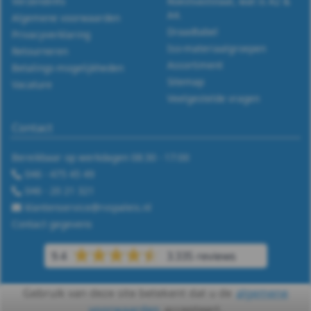
Verzendinfo
Roestvaststaal, wat is A2 &
A4.
Algemene voorwaarden
Draadtabel
Privacyverklaring
Iso-materiaalgroepen
Retourneren
Assortiment
Betalings-mogelijkheden
Sitemap
Vacature
Veelgestelde vragen
Contact
Bereikbaar op werkdagen 08:30 - 17:00
046 - 475 45 49
046 - 20 21 321
klantenservice@rvspaleis.nl
Contact gegevens
9.4
3.335 reviews
Gebruik van deze site betekent dat u de
algemene
voorwaarden
accepteert.