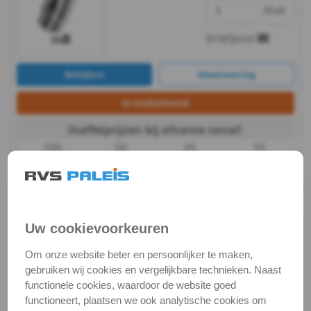
stuk
Touw
briefpost
-
Bekijken
Maatvoering
Seilflechter
In winkelmand
Staffelprijzen bij afname vanaf:
100
50
25
10
€ 0,94
€ 1,01
€ 1,15
€ 1,30
excl.btw
excl.btw
excl.btw
excl.btw
m8 / per stuk -
sluitring 3xd A2
Uw cookievoorkeuren
Artikelnummer:
€ 0,19
excl. btw
Om onze website beter en persoonlijker te maken,
€ 0,23
incl. btw
9021-2-8.4_1
gebruiken wij cookies en vergelijkbare technieken. Naast
Voorraad:
17116
Op voorraad
functionele cookies, waardoor de website goed
stuk
functioneert, plaatsen we ook analytische cookies om