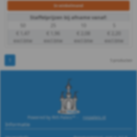
In winkelmand
Staffelprijzen bij afname vanaf:
50
25
10
5
€ 1,47
€ 1,96
€ 2,08
€ 2,20
excl.btw
excl.btw
excl.btw
excl.btw
1
5 producten
Powered by RVS Paleis™ -
rvspaleis.nl
Informatie