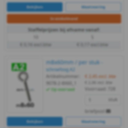
Bekijken
Maatvoering
In winkelmand
Staffelprijzen bij afname vanaf:
10
5
€ 0,16 excl.btw
€ 0,17 excl.btw
m8x60mm / per stuk -
schroefoog A2
Artikelnummer:
€ 2,45
excl. btw
€ 2,96
incl. btw
9078-2-8X60_1
Voorraad:
728
Op voorraad
stuk
briefpost
Bekijken
Maatvoering