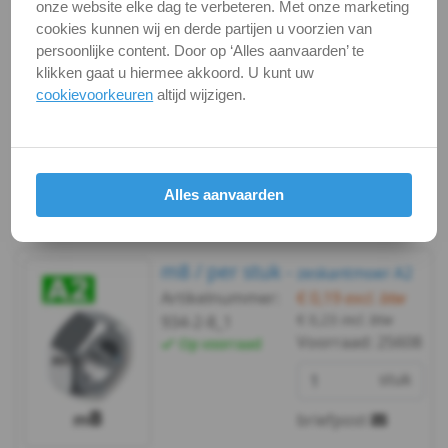
onze website elke dag te verbeteren. Met onze marketing
briefpost
cookies kunnen wij en derde partijen u voorzien van
persoonlijke content. Door op ‘Alles aanvaarden’ te
klikken gaat u hiermee akkoord. U kunt uw
Bekijken
Maatvoering
cookievoorkeuren
altijd wijzigen.
In winkelmand
Staffelprijzen bij afname vanaf:
10
5
Alles aanvaarden
€ 0,16 excl.btw
€ 0,17 excl.btw
m8 / per stuk -
zeskantmoer A2
Artikelnummer:
€ 0,19
excl. btw
€ 0,23
incl. btw
934-2-8_1
Voorraad:
25608
Op voorraad
stuk
briefpost