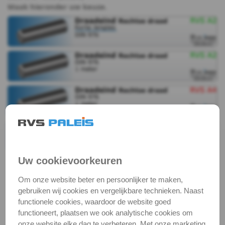
Maak hieronder uw keuze.
Draadeind
-
A2
-
kort
Draadeind
-
Uw cookievoorkeuren
A2
RVS Draadeind
Om onze website beter en persoonlijker te maken,
-
Een draadeind, ook wel draadstang genoemd, is een
gebruiken wij cookies en vergelijkbare technieken. Naast
massieve ronde metalen staaf die over de gehele
functionele cookies, waardoor de website goed
per
lengte van schroefdraad is voorzien. Het wordt
functioneert, plaatsen we ook analytische cookies om
onze website elke dag te verbeteren. Met onze marketing
gebruikt om meerdere voorwerpen te verbinden of