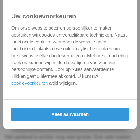
9335
In A2 kwaliteit is ISO 7380 laagbolkopschroef
Uw cookievoorkeuren
DIN
verkrijgbaar in de diktematen M3 tot en met M12, in
diverse lengtes. In A4 kwaliteit is ISO 7380
Om onze website beter en persoonlijker te maken,
913
laagbolkopschroef verkrijgbaar in de diktematen M3
gebruiken wij cookies en vergelijkbare technieken. Naast
tot en met M8, eveneens in diverse lengtematen.
functionele cookies, waardoor de website goed
DIN
functioneert, plaatsen we ook analytische cookies om
Per stuk
onze website elke dag te verbeteren. Met onze marketing
914
De laagbolkopschroeven zijn bij RVS Paleis
cookies kunnen wij en derde partijen u voorzien van
verkrijgbaar zowel in volle verpakking als per stuk.
persoonlijke content. Door op ‘Alles aanvaarden’ te
DIN
klikken gaat u hiermee akkoord. U kunt uw
916
cookievoorkeuren
altijd wijzigen.
Niet de juiste maat in onze webshop?
De webshop van RVS Paleis biedt een zeer breed en
Buitenzeskant
diep assortiment van verbindings- en
bevestigingsmiddelen, uiteraard allemaal in RVS A2 of
Torx
A4. U kunt deze veelal in verpakking bestellen, maar
Alles aanvaarden
ook per stuk.
Kruisgleuf
Het aanbod is echter nog veel groter. Ook vele maten
Zaaggleuf