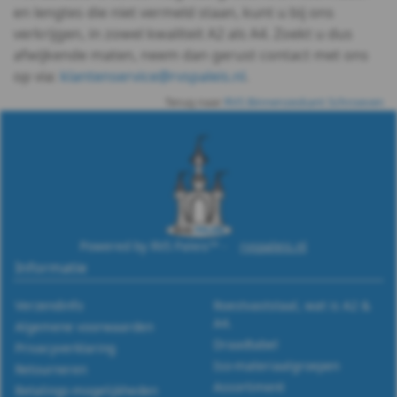
en lengtes die niet vermeld staan, kunt u bij ons
Oogbouten
verkrijgen, in zowel kwaliteit A2 als A4. Zoekt u dus
afwijkende maten, neem dan gerust contact met ons
Slotbouten
op via:
klantenservice@rvspaleis.nl
.
Terug naar
RVS Binnenzeskant Schroeven
Draadeind
Hamerkopbouten
Vleugelbouten
Veiligheidsschroeven
Powered by RVS Paleis™ -
rvspaleis.nl
Moeren
Informatie
Ringen
Verzendinfo
Roestvaststaal, wat is A2 &
A4.
Algemene voorwaarden
Draadeind
Draadtabel
Privacyverklaring
Iso-materiaalgroepen
Retourneren
Houtschroeven
Assortiment
Betalings-mogelijkheden