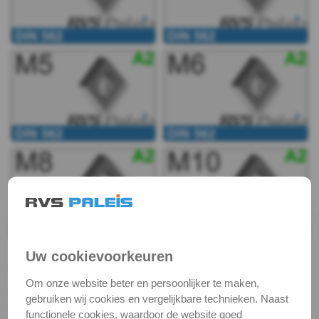
Ronde
moer
Reduceer
koppelmoer
Reduceer
moer
Vierkantmoeren
DIN
Uw cookievoorkeuren
562
Vierkantmoer, laag model | DIN 562
Om onze website beter en persoonlijker te maken,
DIN 562 is een vierkantmoer in een laag model. Deze
DIN
gebruiken wij cookies en vergelijkbare technieken. Naast
RVS vierkantmoer is daardoor zeer geschikt voor
functionele cookies, waardoor de website goed