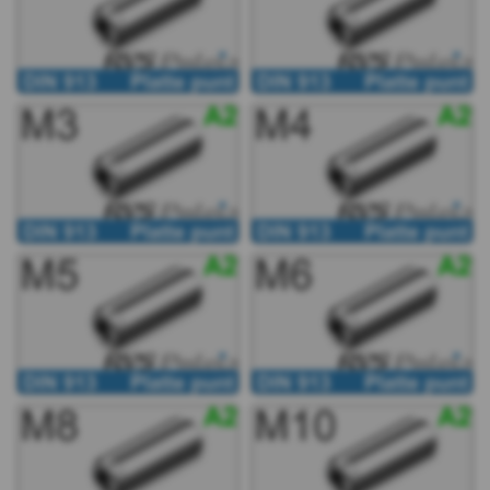
7380
WS
9335
DIN
913
DIN
913
-
A2
-