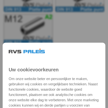
m2
DIN
913
-
A2
-
RVS stelschroeven - DIN 913
Roestvast stalen stelschroeven met binnenzeskant
m2,5
hebben wij in drie varianten: met vlakke punt (DIN
Uw cookievoorkeuren
DIN
913), met kegelpunt (DIN 914) en met kratereind (DIN
Om onze website beter en persoonlijker te maken,
916). Alle drie worden dus aangedraaid met een
gebruiken wij cookies en vergelijkbare technieken. Naast
913
inbussleutel en zijn koploos; de verschillen zitten in de
functionele cookies, waardoor de website goed
punt. Stelschroeven worden alle geleverd in RVS
functioneert, plaatsen we ook analytische cookies om
-
kwaliteit A2.
onze website elke dag te verbeteren. Met onze marketing
cookies kunnen wij en derde partijen u voorzien van
A2