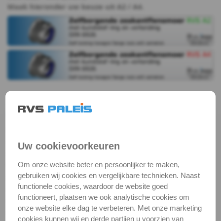
Maak hieronder uw keuze uit A2 / A4.
982
DIN
6926
DIN
6926
Zelfborgende zeskantflensmoer | DIN
6926
-
DIN 6926 is een zelfborgende zeskantflensmoer.
A2
Zelfborgende moeren klemmen zichzelf op het
Uw cookievoorkeuren
schroefdraad van de bout. Deze borging wordt
DIN
verkregen middels een kunststof ring in de moer. De
Om onze website beter en persoonlijker te maken,
zeskantflensmoer onderscheidt zich van de standaard
gebruiken wij cookies en vergelijkbare technieken. Naast
6926
functionele cookies, waardoor de website goed
zelfborgende zeskantmoer door de flens aan de
functioneert, plaatsen we ook analytische cookies om
onderzijde van de moer. Deze vergroot het
-
onze website elke dag te verbeteren. Met onze marketing
oplegoppervlak van de moer. Zelfborgende moeren
cookies kunnen wij en derde partijen u voorzien van