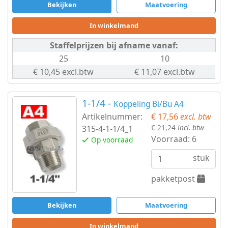
Bekijken
Maatvoering
In winkelmand
Staffelprijzen bij afname vanaf:
25
10
€ 10,45 excl.btw
€ 11,07 excl.btw
1-1/4 -
Koppeling Bi/Bu A4
Artikelnummer:
€ 17,56
excl. btw
€ 21,24
incl. btw
315-4-1-1/4_1
Voorraad:
6
Op voorraad
stuk
pakketpost
Bekijken
Maatvoering
In winkelmand