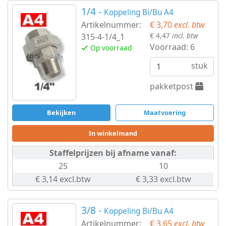
1/4 -
Koppeling Bi/Bu A4
Artikelnummer:
€ 3,70
excl. btw
€ 4,47
incl. btw
315-4-1/4_1
Voorraad:
6
Op voorraad
stuk
pakketpost
Bekijken
Maatvoering
In winkelmand
Staffelprijzen bij afname vanaf:
25
10
€ 3,14 excl.btw
€ 3,33 excl.btw
3/8 -
Koppeling Bi/Bu A4
Artikelnummer:
€ 3,65
excl. btw