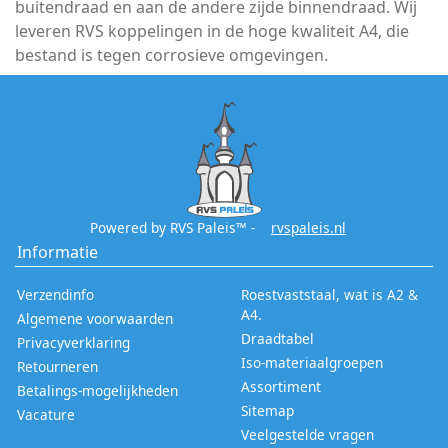
buitendraad en aan de andere zijde binnendraad. Wij
leveren RVS koppelingen in de hoge kwaliteit A4, die
bestand is tegen corrosieve omgevingen.
Powered by RVS Paleis™ -
rvspaleis.nl
Informatie
Verzendinfo
Roestvaststaal, wat is A2 &
A4.
Algemene voorwaarden
Draadtabel
Privacyverklaring
Iso-materiaalgroepen
Retourneren
Assortiment
Betalings-mogelijkheden
Sitemap
Vacature
Veelgestelde vragen