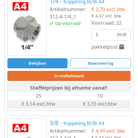
1/4 -
Koppeling Bi/Bi A4
Plug
Artikelnummer:
€ 3,70
excl. btw
€ 4,47
incl. btw
312-4-1/4_1
zeskant
Voorraad:
22
Op voorraad
Slangklemmen
stuk
Slangpilaar
pakketpost
Sok
Bekijken
Maatvoering
hele
In winkelmand
&
Staffelprijzen bij afname vanaf:
25
10
halve
€ 3,14 excl.btw
€ 3,33 excl.btw
T-
3/8 -
Koppeling Bi/Bi A4
stuk
Artikelnummer:
€ 4,49
excl. btw
€ 5,43
incl. btw