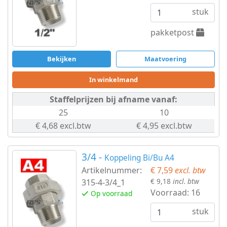
stuk
pakketpost
Bekijken
Maatvoering
In winkelmand
Staffelprijzen bij afname vanaf:
25
10
€ 4,68 excl.btw
€ 4,95 excl.btw
3/4 -
Koppeling Bi/Bu A4
Artikelnummer:
€ 7,59
excl. btw
€ 9,18
incl. btw
315-4-3/4_1
Voorraad:
16
Op voorraad
stuk