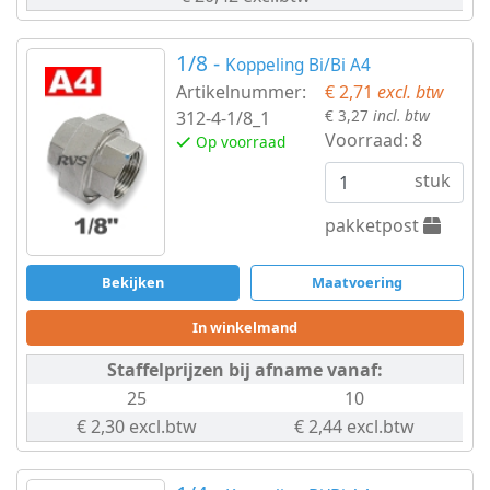
Dubbelnippel
1/8 -
Koppeling Bi/Bi A4
Draadnippel
Artikelnummer:
€ 2,71
excl. btw
€ 3,27
incl. btw
312-4-1/8_1
cilindrisch
Voorraad:
8
Op voorraad
Kap
stuk
zeskant
pakketpost
Kogelkranen
Bekijken
Maatvoering
Koppeling
In winkelmand
Kruis-
Staffelprijzen bij afname vanaf:
25
10
stuk
€ 2,30 excl.btw
€ 2,44 excl.btw
Lasnippel