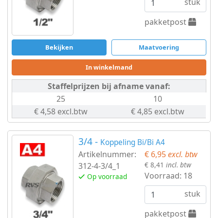
stuk
en
pakketpost
toebehoren
Bekijken
Maatvoering
Kabel,
In winkelmand
ketting,
Staffelprijzen bij afname vanaf:
toebeh.
25
10
€ 4,58 excl.btw
€ 4,85 excl.btw
Touw
-
3/4 -
Koppeling Bi/Bi A4
Artikelnummer:
€ 6,95
excl. btw
Seilflechter
€ 8,41
incl. btw
312-4-3/4_1
Voorraad:
18
Op voorraad
stuk
pakketpost