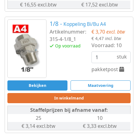
€ 16,55 excl.btw
€ 17,52 excl.btw
1/8 -
Koppeling Bi/Bu A4
Artikelnummer:
€ 3,70
excl. btw
€ 4,47
incl. btw
315-4-1/8_1
Voorraad:
10
Op voorraad
stuk
pakketpost
Bekijken
Maatvoering
In winkelmand
Staffelprijzen bij afname vanaf:
25
10
€ 3,14 excl.btw
€ 3,33 excl.btw