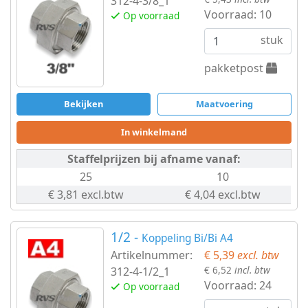
Verloop
312-4-3/8_1
Voorraad:
10
Op voorraad
ring
stuk
Verloop
pakketpost
sok
Bekijken
Maatvoering
Verloop
In winkelmand
zeskant
Staffelprijzen bij afname vanaf:
Zeskantmoer
25
10
€ 3,81 excl.btw
€ 4,04 excl.btw
BSPP
Huiddoorvoer
1/2 -
Koppeling Bi/Bi A4
Artikelnummer:
€ 5,39
excl. btw
Metaalbewerking
€ 6,52
incl. btw
312-4-1/2_1
Voorraad:
24
Op voorraad
Bits