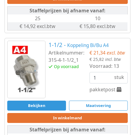
Staffelprijzen bij afname vanaf:
25
10
€ 14,92 excl.btw
€ 15,80 excl.btw
1-1/2 -
Koppeling Bi/Bu A4
Artikelnummer:
€ 21,34
excl. btw
€ 25,82
incl. btw
315-4-1-1/2_1
Voorraad:
13
Op voorraad
stuk
pakketpost
Bekijken
Maatvoering
In winkelmand
Staffelprijzen bij afname vanaf: