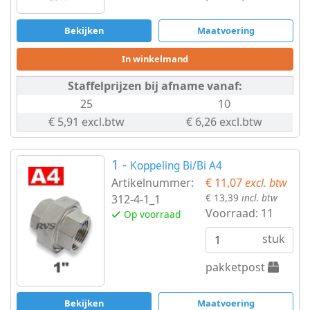
Bekijken
Maatvoering
In winkelmand
Staffelprijzen bij afname vanaf:
25
10
€ 5,91 excl.btw
€ 6,26 excl.btw
1 -
Koppeling Bi/Bi A4
Artikelnummer:
€ 11,07
excl. btw
€ 13,39
incl. btw
312-4-1_1
Voorraad:
11
Op voorraad
stuk
pakketpost
Bekijken
Maatvoering