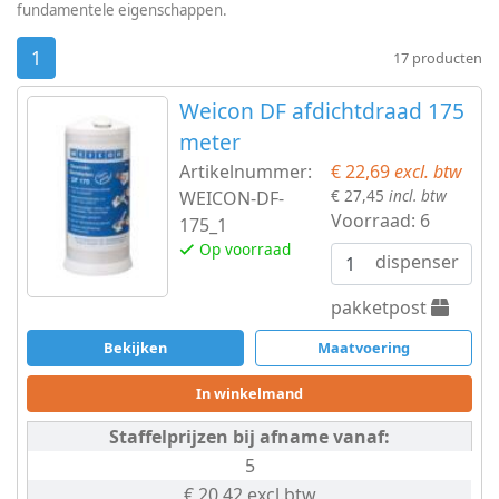
bi
fundamentele eigenschappen.
Knie
1
17 producten
90
Weicon DF afdichtdraad 175
meter
graden
Artikelnummer:
€ 22,69
excl. btw
€ 27,45
incl. btw
WEICON-DF-
bi-
Voorraad:
6
175_1
bu
Op voorraad
dispenser
Knie
pakketpost
45
Bekijken
Maatvoering
graden
In winkelmand
Staffelprijzen bij afname vanaf:
bi-
5
bi
€ 20,42 excl.btw