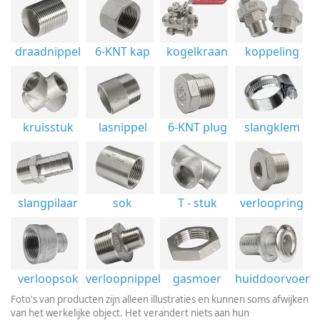
&
Borgingen
draadnippel
6-KNT kap
kogelkraan
koppeling
Keilankers
&
kruisstuk
lasnippel
6-KNT plug
slangklem
Pluggen
Fittingen
slangpilaar
sok
T - stuk
verloopring
Knie
90
graden
verloopsok
verloopnippel
gasmoer
huiddoorvoer
bi-
Foto's van producten zijn alleen illustraties en kunnen soms afwijken
van het werkelijke object. Het verandert niets aan hun