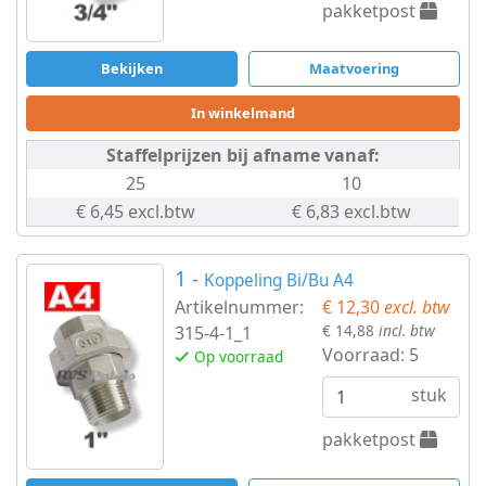
pakketpost
Bekijken
Maatvoering
In winkelmand
Staffelprijzen bij afname vanaf:
25
10
€ 6,45 excl.btw
€ 6,83 excl.btw
1 -
Koppeling Bi/Bu A4
Artikelnummer:
€ 12,30
excl. btw
€ 14,88
incl. btw
315-4-1_1
Voorraad:
5
Op voorraad
stuk
pakketpost