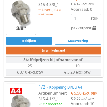
€ 4,42
incl. btw
315-4-3/8_1
Voorraad:
0
Levertijd
3-4
werkdagen
stuk
pakketpost
Bekijken
Maatvoering
In winkelmand
Staffelprijzen bij afname vanaf:
25
10
€ 3,10 excl.btw
€ 3,29 excl.btw
1/2 -
Koppeling Bi/Bu A4
Artikelnummer:
€ 5,50
excl. btw
€ 6,66
incl. btw
315-4-1/2_1
Voorraad:
10
Op voorraad