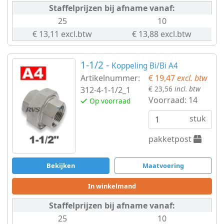
Staffelprijzen bij afname vanaf:
25
10
€ 13,11 excl.btw
€ 13,88 excl.btw
1-1/2 -
Koppeling Bi/Bi A4
Artikelnummer:
€ 19,47
excl. btw
€ 23,56
incl. btw
312-4-1-1/2_1
Voorraad:
14
Op voorraad
stuk
pakketpost
Bekijken
Maatvoering
In winkelmand
Staffelprijzen bij afname vanaf:
25
10