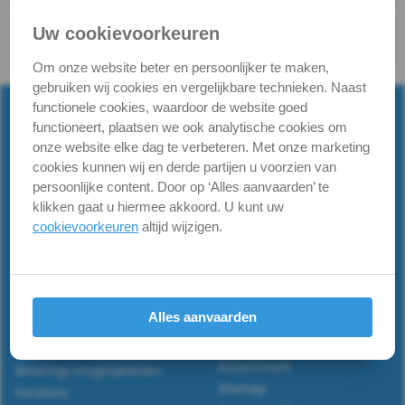
&
Uw cookievoorkeuren
Borgingen
Om onze website beter en persoonlijker te maken,
gebruiken wij cookies en vergelijkbare technieken. Naast
Keilankers
functionele cookies, waardoor de website goed
functioneert, plaatsen we ook analytische cookies om
&
onze website elke dag te verbeteren. Met onze marketing
cookies kunnen wij en derde partijen u voorzien van
Pluggen
persoonlijke content. Door op ‘Alles aanvaarden’ te
klikken gaat u hiermee akkoord. U kunt uw
Fittingen
Powered by RVS Paleis™ -
rvspaleis.nl
cookievoorkeuren
altijd wijzigen.
Informatie
Metaalbewerking
Verzendinfo
Roestvaststaal, wat is A2 &
Bits
A4.
Algemene voorwaarden
Alles aanvaarden
Draadtabel
Privacyverklaring
en
Iso-materiaalgroepen
Retourneren
Assortiment
Betalings-mogelijkheden
toebehoren
Sitemap
Vacature