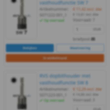
vasthoudfunctie SW 7
&
Artikelnummer:
€ 11,42
excl. btw
€ 13,81
incl. btw
5071222-001_1
Borgingen
Voorraad:
7
Op voorraad
Keilankers
stuk
&
briefpost
Bekijken
Maatvoering
Pluggen
In winkelmand
Fittingen
Metaalbewerking
RVS dopbithouder met
Bits
vasthoudfunctie SW 8
Artikelnummer:
€ 12,29
excl. btw
en
€ 14,86
incl. btw
5071223-001_1
Voorraad:
3
Op voorraad
toebehoren
stuk