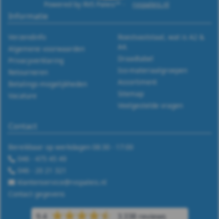
Powered by RVS Paleis™ -
rvspaleis.nl
Informatie
Verzendinfo
Roestvaststaal, wat is A2 &
A4.
Algemene voorwaarden
Draadtabel
Privacyverklaring
Iso-materiaalgroepen
Retourneren
Assortiment
Betalings-mogelijkheden
Sitemap
Vacature
Veelgestelde vragen
Contact
Bereikbaar op werkdagen 08:30 - 17:00
046 - 475 45 49
046 - 20 21 321
klantenservice@rvspaleis.nl
Contact gegevens
9.4
3.338 reviews