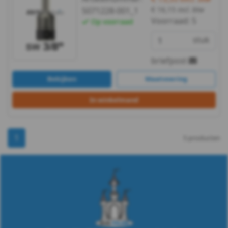
€ 16,15
incl. btw
5071228-001_1
Voorraad:
5
Op voorraad
stuk
briefpost
Bekijken
Maatvoering
In winkelmand
1
5 producten