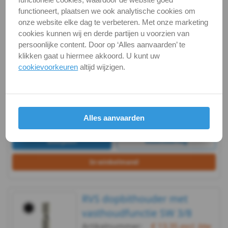
functioneert, plaatsen we ook analytische cookies om
Touw
onze website elke dag te verbeteren. Met onze marketing
RVS dopbithouder met
cookies kunnen wij en derde partijen u voorzien van
-
persoonlijke content. Door op ‘Alles aanvaarden’ te
vasthoudfunctie SW 13
klikken gaat u hiermee akkoord. U kunt uw
Artikelnummer:
€ 18,39
excl. btw
Seilflechter
cookievoorkeuren
altijd wijzigen.
€ 22,25
incl. btw
5071225-001_1
Voorraad:
6
Op voorraad
stuk
Alles aanvaarden
pakketpost
Bekijken
Maatvoering
In winkelmand
RVS dopbithouder met
vasthoudfunctie SW 3/8
Artikelnummer:
€ 13,35
excl. btw