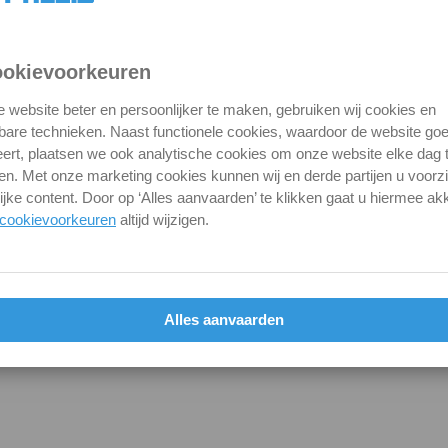
2 pr
Terug naar
RVS Steek
okievoorkeuren
website beter en persoonlijker te maken, gebruiken wij cookies en
kbare technieken. Naast functionele cookies, waardoor de website go
eert, plaatsen we ook analytische cookies om onze website elke dag 
en. Met onze marketing cookies kunnen wij en derde partijen u voorz
ijke content. Door op ‘Alles aanvaarden’ te klikken gaat u hiermee ak
cookievoorkeuren
altijd wijzigen.
Alles aanvaarden