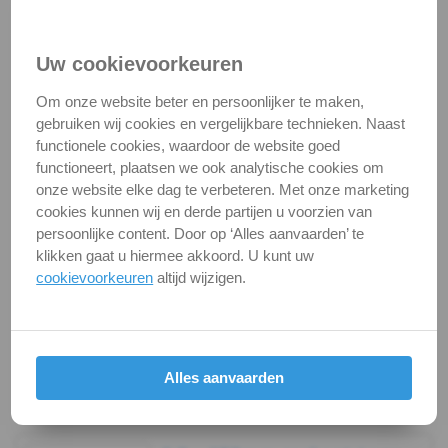
6,0 x 100mm zeskant / per
Uw cookievoorkeuren
stuk -
T-inbussleutel-dubbel
Om onze website beter en persoonlijker te maken,
Artikelnummer:
€ 12,80
excl. btw
gebruiken wij cookies en vergelijkbare technieken. Naast
€ 15,49
incl. btw
5023346-001-
functionele cookies, waardoor de website goed
Voorraad:
7
HEX-6X100_1
functioneert, plaatsen we ook analytische cookies om
Op voorraad
stuk
onze website elke dag te verbeteren. Met onze marketing
cookies kunnen wij en derde partijen u voorzien van
pakketpost
persoonlijke content. Door op ‘Alles aanvaarden’ te
klikken gaat u hiermee akkoord. U kunt uw
Bekijken
Maatvoering
cookievoorkeuren
altijd wijzigen.
In winkelmand
Staffelprijzen bij afname vanaf:
10
Alles aanvaarden
€ 11,52 excl.btw