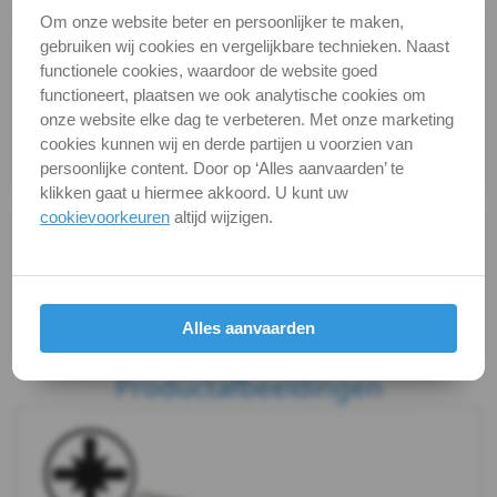
Om onze website beter en persoonlijker te maken,
Productgegevens
Phillips
gebruiken wij cookies en vergelijkbare technieken. Naast
Productnaam
bit pozidrive
functionele cookies, waardoor de website goed
(RVS-
functioneert, plaatsen we ook analytische cookies om
Categorie
Bits en toebehoren
onze website elke dag te verbeteren. Met onze marketing
INOX)
DIN / Artikelnummer
W 3855
cookies kunnen wij en derde partijen u voorzien van
persoonlijke content. Door op ‘Alles aanvaarden’ te
Kwaliteit
RVS / INOX
Phillips
klikken gaat u hiermee akkoord. U kunt uw
cookievoorkeuren
altijd wijzigen.
(CrMoV-
Alle maten zijn in millimeters.
Foto's van producten zijn alleen illustraties en
Staal)
kunnen soms afwijken van het werkelijke object. Het
verandert niets aan hun fundamentele
Pozidrive
Alles aanvaarden
eigenschappen.
(RVS-
Productafbeeldingen
INOX)
Pozidrive