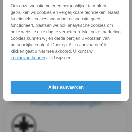
Om onze website beter en persoonlijker te maken,
Productgegevens
Phillips
gebruiken wij cookies en vergelijkbare technieken. Naast
Productnaam
bit pozidrive
functionele cookies, waardoor de website goed
(RVS-
functioneert, plaatsen we ook analytische cookies om
Categorie
Bits en toebehoren
onze website elke dag te verbeteren. Met onze marketing
INOX)
DIN / Artikelnummer
W 3855
cookies kunnen wij en derde partijen u voorzien van
persoonlijke content. Door op ‘Alles aanvaarden’ te
Kwaliteit
RVS / INOX
Phillips
klikken gaat u hiermee akkoord. U kunt uw
cookievoorkeuren
altijd wijzigen.
(CrMoV-
Alle maten zijn in millimeters.
Foto's van producten zijn alleen illustraties en
Staal)
kunnen soms afwijken van het werkelijke object. Het
verandert niets aan hun fundamentele
Pozidrive
Alles aanvaarden
eigenschappen.
(RVS-
Productafbeeldingen
INOX)
Pozidrive