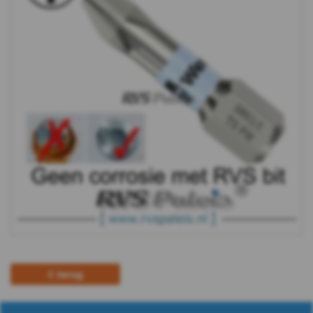
(CrMoV-
Staal)
Hex
(RVS-
INOX)
Hex
(CrMoV-
Staal)
Hex
terug
BO