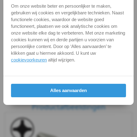
Om onze website beter en persoonlijker te maken,
Productgegevens
Phillips
gebruiken wij cookies en vergelijkbare technieken. Naast
Productnaam
bit phillips
functionele cookies, waardoor de website goed
(RVS-
functioneert, plaatsen we ook analytische cookies om
Categorie
Bits en toebehoren
onze website elke dag te verbeteren. Met onze marketing
INOX)
DIN / Artikelnummer
W 3851
cookies kunnen wij en derde partijen u voorzien van
persoonlijke content. Door op ‘Alles aanvaarden’ te
Kwaliteit
RVS / INOX
Phillips
klikken gaat u hiermee akkoord. U kunt uw
cookievoorkeuren
altijd wijzigen.
(CrMoV-
Alle maten zijn in millimeters.
Foto's van producten zijn alleen illustraties en
Staal)
kunnen soms afwijken van het werkelijke object. Het
verandert niets aan hun fundamentele
Pozidrive
Alles aanvaarden
eigenschappen.
(RVS-
Productafbeeldingen
INOX)
Pozidrive