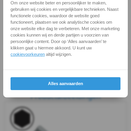
Productgegevens
Om onze website beter en persoonlijker te maken,
gebruiken wij cookies en vergelijkbare technieken. Naast
Phillips
Productnaam
bit hex
functionele cookies, waardoor de website goed
Categorie
Bits en toebehoren
(RVS-
functioneert, plaatsen we ook analytische cookies om
onze website elke dag te verbeteren. Met onze marketing
DIN / Artikelnummer
W 840
INOX)
cookies kunnen wij en derde partijen u voorzien van
Kwaliteit
CrMoV-Staal
persoonlijke content. Door op ‘Alles aanvaarden’ te
Phillips
klikken gaat u hiermee akkoord. U kunt uw
cookievoorkeuren
altijd wijzigen.
Alle maten zijn in millimeters.
(CrMoV-
Foto's van producten zijn alleen illustraties en
kunnen soms afwijken van het werkelijke object. Het
Staal)
verandert niets aan hun fundamentele
eigenschappen.
Alles aanvaarden
Pozidrive
Productafbeeldingen
(RVS-
INOX)
Pozidrive