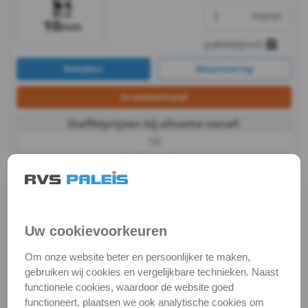
Kabel,
meter
ketting,
pakketpost
toebeh.
Bekijken
Maatvoering
Touw
In winkelmand
Staffelprijzen bij afname vanaf:
-
10
Seilflechter
€ 2,67 excl.btw
Kikker
Landvast Taifun diam. 12mm
Elastiek
/ per meter
Uw cookievoorkeuren
Artikelnummer:
€ 3,47
excl. btw
-
€ 4,20
incl. btw
TAIFUN-12-ZW_1
Om onze website beter en persoonlijker te maken,
Voorraad:
0
Levertijd
Shock
3-4
gebruiken wij cookies en vergelijkbare technieken. Naast
werkdagen
functionele cookies, waardoor de website goed
meter
Cord
functioneert, plaatsen we ook analytische cookies om