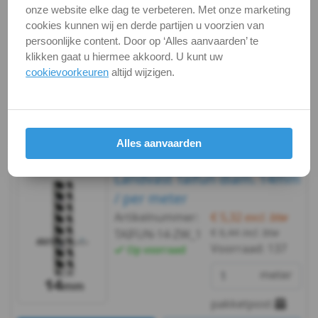
onze website elke dag te verbeteren. Met onze marketing
pakketpost
Patenthaak
cookies kunnen wij en derde partijen u voorzien van
Bekijken
Maatvoering
persoonlijke content. Door op ‘Alles aanvaarden’ te
-
klikken gaat u hiermee akkoord. U kunt uw
In winkelmand
cookievoorkeuren
altijd wijzigen.
ShockCord
Staffelprijzen bij afname vanaf:
Dyneema
10
€ 3,12 excl.btw
Alles aanvaarden
Super
Landvast Taifun diam. 14mm
32
/ per meter
Zeilbinder
Artikelnummer:
€ 5,32
excl. btw
€ 6,44
incl. btw
TAIFUN-14-ZW_1
Landvast
Voorraad:
137
Op voorraad
-
meter
Taifun
pakketpost