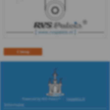
terug
Powered by RVS Paleis™ -
rvspaleis.nl
Informatie