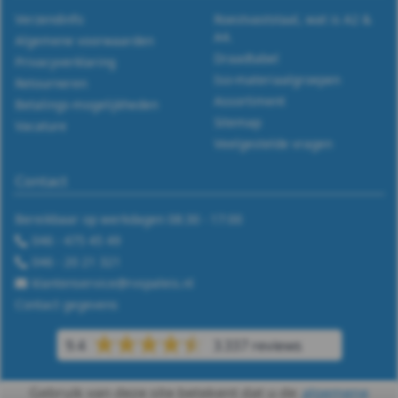
Verzendinfo
Roestvaststaal, wat is A2 &
A4.
Algemene voorwaarden
Draadtabel
Privacyverklaring
Iso-materiaalgroepen
Retourneren
Assortiment
Betalings-mogelijkheden
Sitemap
Vacature
Veelgestelde vragen
Contact
Bereikbaar op werkdagen 08:30 - 17:00
046 - 475 45 49
046 - 20 21 321
klantenservice@rvspaleis.nl
Contact gegevens
9.4
3.337 reviews
Gebruik van deze site betekent dat u de
algemene