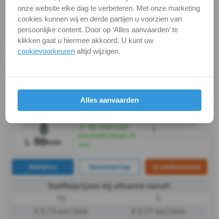
onze website elke dag te verbeteren. Met onze marketing
Staffelprijzen bij afname vanaf:
cookies kunnen wij en derde partijen u voorzien van
10
5
persoonlijke content. Door op ‘Alles aanvaarden’ te
€ 0,73 excl.btw
€ 0,77 excl.btw
klikken gaat u hiermee akkoord. U kunt uw
cookievoorkeuren
altijd wijzigen.
L 50mm / per stuk -
Universele
bithouder
Artikelnummer:
€ 9,80
excl. btw
Alles aanvaarden
€ 11,86
incl. btw
899/4/1-K-
Voorraad:
33
1/4X50_1
Op voorraad
(verzonden binnen 24
uur)
Bekijken
Maatvoering
In winkelmand
Staffelprijzen bij afname vanaf:
10
5
€ 0,73 excl.btw
€ 0,77 excl.btw