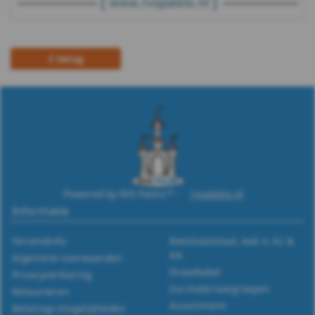
terug
Powered by RVS Paleis™ -
rvspaleis.nl
Informatie
Verzendinfo
Roestvaststaal, wat is A2 &
A4.
Algemene voorwaarden
Draadtabel
Privacyverklaring
Iso-materiaalgroepen
Retourneren
Assortiment
Betalings-mogelijkheden