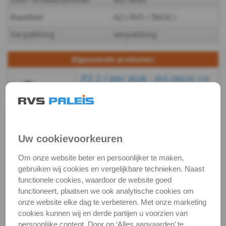
DIN / Artikelnummer
WS 9049
WS
Kwaliteit
A2 ( RVS / INOX )
9049
Verpakking
verpakking
-
Bijpassende producten
A2
PZ 2 / per stuk -
RVS (INOX) 1/4
bit
-
Artikelnummer:
€ 4,52
excl. btw
€ 5,47
incl. btw
3855/1-TS-PZ-
4,5
Voorraad:
19
PZ2X25_1
WS
Uw cookievoorkeuren
Op voorraad
(verzonden binnen 24
uur)
Om onze website beter en persoonlijker te maken,
9049
gebruiken wij cookies en vergelijkbare technieken. Naast
Bekijken
Maatvoering
In winkelmand
functionele cookies, waardoor de website goed
-
functioneert, plaatsen we ook analytische cookies om
Staffelprijzen bij afname vanaf:
onze website elke dag te verbeteren. Met onze marketing
A2
€ 20,41 excl.btw
cookies kunnen wij en derde partijen u voorzien van
persoonlijke content. Door op ‘Alles aanvaarden’ te