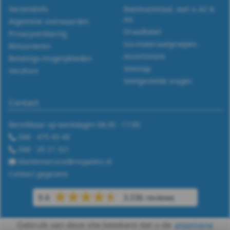
Verzendinfo
Roestvaststaal, wat is A2 &
A4.
Algemene voorwaarden
Draadtabel
Privacyverklaring
Iso-materiaalgroepen
Retourneren
Assortiment
Betalings-mogelijkheden
Sitemap
Vacature
Veelgestelde vragen
Contact
Bereikbaar op werkdagen 08:30 - 17:00
046 - 475 45 49
046 - 20 21 321
klantenservice@rvspaleis.nl
Contact gegevens
9.4
3.336 reviews
Gebruik van deze site betekent dat u de
algemene