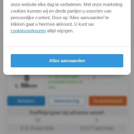
-
onze website elke dag te verbeteren. Met onze marketing
Staffelprijzen bij afname vanaf:
cookies kunnen wij en derde partijen u voorzien van
5
10
5
persoonlijke content. Door op ‘Alles aanvaarden’ te
€ 0,16 excl.btw
€ 0,17 excl.btw
klikken gaat u hiermee akkoord. U kunt uw
WS
cookievoorkeuren
altijd wijzigen.
9242
L 50mm / per stuk -
Universele
bithouder
WS
Artikelnummer:
€ 9,80
excl. btw
Alles aanvaarden
€ 11,86
incl. btw
899/4/1-K-
9043
Voorraad:
33
1/4X50_1
WS
Op voorraad
(verzonden binnen 24
uur)
9800
Bekijken
Maatvoering
In winkelmand
Pennen
Staffelprijzen bij afname vanaf:
&
10
5
€ 0,16 excl.btw
€ 0,17 excl.btw
Borgingen