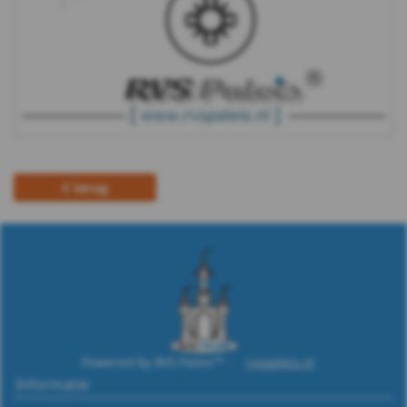
terug
Powered by RVS Paleis™ -
rvspaleis.nl
Informatie