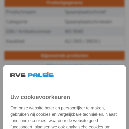
Productgegevens
WS
Productnaam
Spaanplaatschroef
9049
Categorie
Spaanplaatschroeven
-
DIN / Artikelnummer
WS 9049
Kwaliteit
A2 ( RVS / INOX )
A2
-
Bijpassende producten
PZ 1 / per stuk -
4,5
RVS (INOX) 1/4
bit
WS
Artikelnummer:
€ 4,52
excl. btw
€ 5,47
incl. btw
3855/1-TS-PZ-
9049
Voorraad:
12
PZ1X25_1
Uw cookievoorkeuren
Op voorraad
-
(verzonden binnen 24
Om onze website beter en persoonlijker te maken,
uur)
gebruiken wij cookies en vergelijkbare technieken. Naast
A2
functionele cookies, waardoor de website goed
Bekijken
Maatvoering
In winkelmand
functioneert, plaatsen we ook analytische cookies om