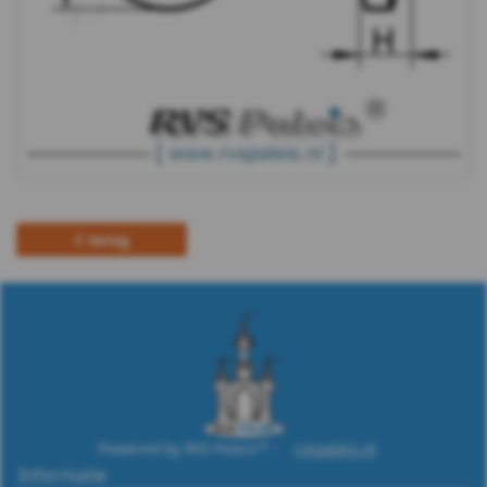
7980
-
A2
-
m20
terug
DIN
7980
-
A2
-
Powered by RVS Paleis™ -
rvspaleis.nl
Informatie