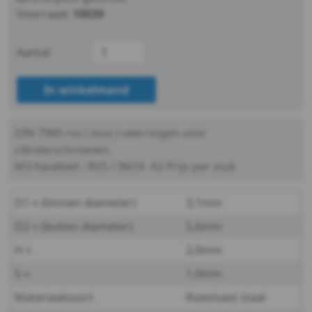
7980
Voorraad:
10039
-
Aantal
A2
In winkelmand
-
m4
DIN 7980
rvs ( inox ) veerringen voor
cilinderschroeven.
DIN
M3
Kwaliteit : RVS / INOX A2
Prijs per stuk
7980
D1 ≈ (binnen diameter)
3,1mm
-
D2 ≈ (buiten diameter)
5,6mm
A2
H ≈
2,0mm
S ≈
1,0mm
-
Materiaalsoort
Roestvast staal
m5