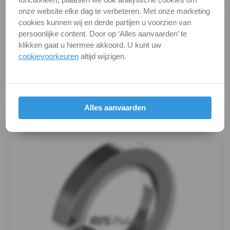
-
onze website elke dag te verbeteren. Met onze marketing
cookies kunnen wij en derde partijen u voorzien van
Alle maten zijn in millimeters.
m8
persoonlijke content. Door op ‘Alles aanvaarden’ te
Foto's van producten zijn alleen illustraties en
klikken gaat u hiermee akkoord. U kunt uw
kunnen soms afwijken van het werkelijke object. Het
DIN
cookievoorkeuren
altijd wijzigen.
verandert niets aan hun fundamentele
7980
eigenschappen.
Productafbeeldingen
-
Alles aanvaarden
A2
-
m10
DIN
7980