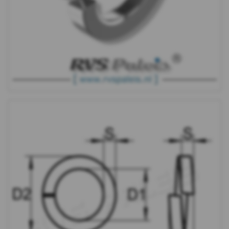
-
A2
-
m12
DIN
7980
-
A2
-
m16
DIN