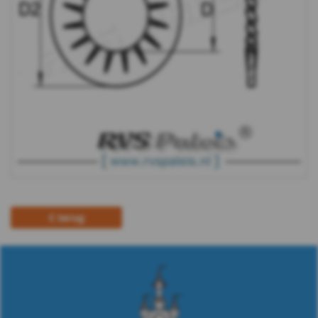
m12
DIN
6798J
-
A2
-
m14
terug
DIN
6798J
-