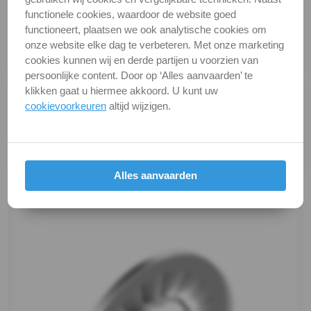
-
Categorie
Sluit & veerringen
functionele cookies, waardoor de website goed
functioneert, plaatsen we ook analytische cookies om
DIN / Artikelnummer
DIN 6798J
A2
onze website elke dag te verbeteren. Met onze marketing
Kwaliteit
A2 ( RVS / INOX )
cookies kunnen wij en derde partijen u voorzien van
-
persoonlijke content. Door op ‘Alles aanvaarden’ te
klikken gaat u hiermee akkoord. U kunt uw
Alle maten zijn in millimeters.
m6
cookievoorkeuren
altijd wijzigen.
Foto's van producten zijn alleen illustraties en
kunnen soms afwijken van het werkelijke object. Het
DIN
verandert niets aan hun fundamentele
6798J
eigenschappen.
Alles aanvaarden
Productafbeeldingen
-
A2
-
m8