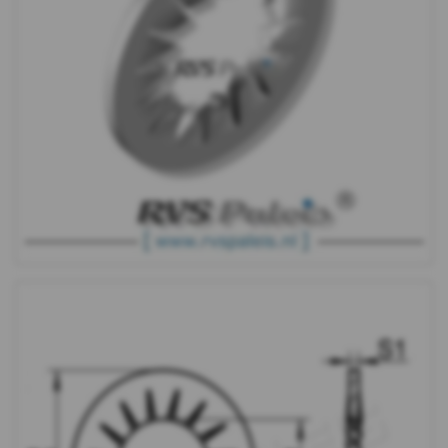
DIN
6798J
-
A2
-
m10
DIN
6798J
-
A2
-