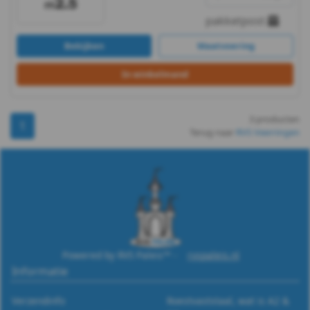
-
pakketpost
m4
Bekijken
Maatvoering
DIN
In winkelmand
6798A
3 producten
1
-
Terug naar
RVS Veerringen
A2
-
m5
DIN
Powered by RVS Paleis™ -
rvspaleis.nl
Informatie
6798A
Verzendinfo
Roestvaststaal, wat is A2 &