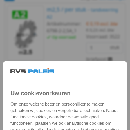
6798A
m2,5 / per stuk -
tandveerring
-
A2
Artikelnummer:
€ 0,19
excl. btw
A2
€ 0,23
incl. btw
6798-2-2,5A_1
Voorraad:
3522
Op voorraad
-
stuk
m2
briefpost
DIN
Bekijken
Maatvoering
6798A
In winkelmand
-
Staffelprijzen bij afname vanaf:
Uw cookievoorkeuren
10
5
A2
Om onze website beter en persoonlijker te maken,
€ 0,16 excl.btw
€ 0,17 excl.btw
gebruiken wij cookies en vergelijkbare technieken. Naast
-
functionele cookies, waardoor de website goed
functioneert, plaatsen we ook analytische cookies om
m2,5 / verp. 250 st. -
m2,5
onze website elke dag te verbeteren. Met onze marketing