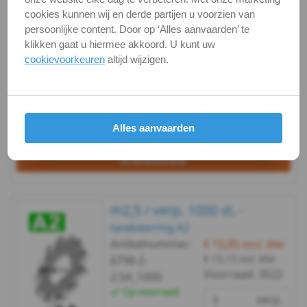
tandveerring A2
cookies kunnen wij en derde partijen u voorzien van
DIN
Artikelnummer:
€ 3,59
excl. btw
persoonlijke content. Door op ‘Alles aanvaarden’ te
€ 4,34
incl. btw
6798-2-2,5A_250
klikken gaat u hiermee akkoord. U kunt uw
6798A
Voorraad:
3522
Op voorraad
cookievoorkeuren
altijd wijzigen.
verp.
-
briefpost
A2
Alles aanvaarden
Bekijken
Maatvoering
-
In winkelmand
m3
DIN
m2,5 / verp. 1000 st. -
tandveerring A2
6798A
Artikelnummer:
€ 10,85
excl. btw
-
€ 13,13
incl. btw
6798-2-
Voorraad:
3522
2,5A_1000
A2
Op voorraad
verp.