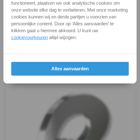
functioneert, plaatsen we ook analytische cookies om
DIN
Verpakking
verpakking
onze website elke dag te verbeteren. Met onze marketing
cookies kunnen wij en derde partijen u voorzien van
137B
Alle maten zijn in millimeters.
persoonlijke content. Door op ‘Alles aanvaarden’ te
Foto's van producten zijn alleen illustraties en
klikken gaat u hiermee akkoord. U kunt uw
-
kunnen soms afwijken van het werkelijke object. Het
cookievoorkeuren
altijd wijzigen.
verandert niets aan hun fundamentele
A2
eigenschappen.
-
Productafbeeldingen
Alles aanvaarden
m6
DIN
137B
-
A2