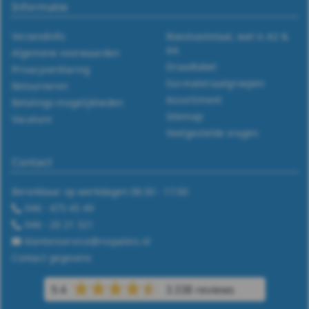
137B
Informatie
-
Verzendinfo
Roestvaststaal, wat is A2 &
A4.
Algemene voorwaarden
A2
Draadtabel
Privacyverklaring
Iso-materiaalgroepen
Retourneren
-
Assortiment
Betalings-mogelijkheden
Sitemap
Vacature
m16
Veelgestelde vragen
DIN
Contact
137B
Bereikbaar op werkdagen 08:30 - 17:00
046 - 475 45 49
-
046 - 20 21 321
A2
klantenservice@rvspaleis.nl
Contact gegevens
-
9.4
3.338 reviews
m18