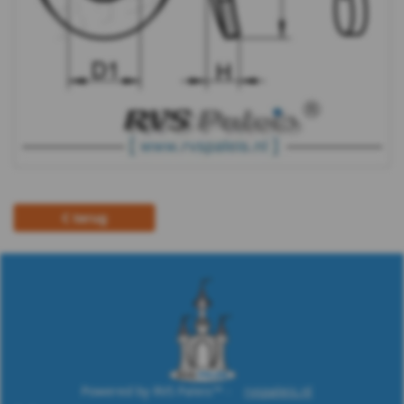
A2
-
m12
DIN
137B
-
terug
A2
-
m14
DIN
Powered by RVS Paleis™ -
rvspaleis.nl