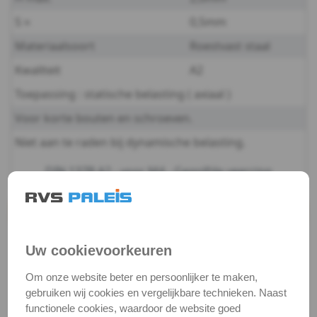
S ≈
0,5mm
-
Materiaalsoort
Roestvast staal
A2
Kwaliteit
A2
-
Toepassing : statische belasting ( axiaal )
m4
Voor korte bouten en schroeven.
Niet aan te raden bij dynamische belasting.
DIN
DIN 137B A2 - voor M4 - Gegolfde veerring
137B
-
Productgegevens
Productnaam
Veerring
A2
Uw cookievoorkeuren
Categorie
Sluit & veerringen
-
Om onze website beter en persoonlijker te maken,
DIN / Artikelnummer
DIN 137B
gebruiken wij cookies en vergelijkbare technieken. Naast
m5
Kwaliteit
A2 ( RVS / INOX )
functionele cookies, waardoor de website goed