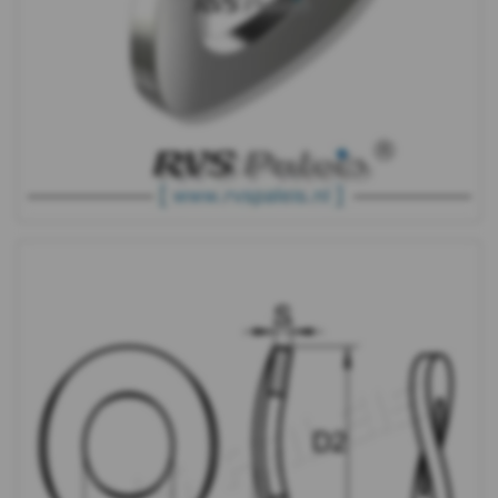
-
m8
DIN
137B
-
A2
-
m10
DIN
137B
-