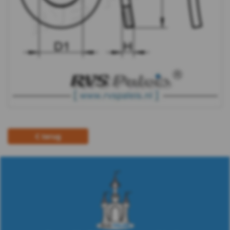
m10
DIN
137B
DIN
6798A
DIN
terug
6798J
Afdekkap
Draadeind
Houtschroeven