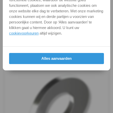
Kwaliteit
A2 ( RVS / INOX )
-
functioneert, plaatsen we ook analytische cookies om
Verpakking
verpakking
onze website elke dag te verbeteren. Met onze marketing
A2
cookies kunnen wij en derde partijen u voorzien van
persoonlijke content. Door op ‘Alles aanvaarden’ te
Alle maten zijn in millimeters.
-
klikken gaat u hiermee akkoord. U kunt uw
Foto's van producten zijn alleen illustraties en
cookievoorkeuren
altijd wijzigen.
kunnen soms afwijken van het werkelijke object. Het
m5
verandert niets aan hun fundamentele
DIN
eigenschappen.
Productafbeeldingen
137A
Alles aanvaarden
-
A2
-
m6