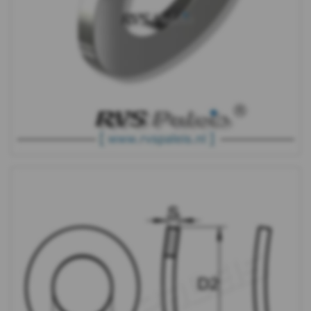
DIN
137A
-
A2
-
m8
DIN
137A
-
A2
-