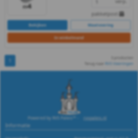
verp.
A2
pakketpost
-
Bekijken
Maatvoering
m5
In winkelmand
DIN
127B
3 producten
1
Terug naar
RVS Veerringen
-
A2
-
m6
Powered by RVS Paleis™ -
rvspaleis.nl
DIN
Informatie