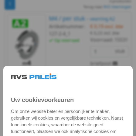
3 producten
DIN
1
Terug naar
RVS Veerringen
127B
M4 / per stuk -
veerring A2
Artikelnummer:
€ 0,19
excl. btw
-
€ 0,23
incl. btw
127-2-4_1
Voorraad:
15531
Op voorraad
A2
stuk
-
briefpost
m2,5
Bekijken
Maatvoering
DIN
In winkelmand
127B
Uw cookievoorkeuren
Staffelprijzen bij afname vanaf:
-
10
5
Om onze website beter en persoonlijker te maken,
gebruiken wij cookies en vergelijkbare technieken. Naast
€ 0,16 excl.btw
€ 0,17 excl.btw
A2
functionele cookies, waardoor de website goed
functioneert, plaatsen we ook analytische cookies om
-