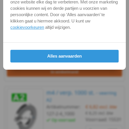
m4 / verp. 250 st. -
onze website elke dag te verbeteren. Met onze marketing
veerring A2
cookies kunnen wij en derde partijen u voorzien van
Artikelnummer:
€ 2,26
excl. btw
m3
persoonlijke content. Door op ‘Alles aanvaarden’ te
€ 2,73
incl. btw
127-2-4_250
klikken gaat u hiermee akkoord. U kunt uw
DIN
Voorraad:
15531
Op voorraad
cookievoorkeuren
altijd wijzigen.
verp.
127B
briefpost
-
Alles aanvaarden
A2
Bekijken
Maatvoering
-
In winkelmand
m4
m4 / verp. 1000 st. -
veerring
DIN
A2
Artikelnummer:
€ 6,82
excl. btw
127B
€ 8,25
incl. btw
127-2-4_1000
Voorraad:
15531
Op voorraad
-