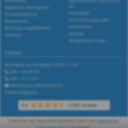
127B
Verzendinfo
Roestvaststaal, wat is A2 &
A4.
Algemene voorwaarden
-
Draadtabel
Privacyverklaring
Iso-materiaalgroepen
Retourneren
A2
Assortiment
Betalings-mogelijkheden
Sitemap
Vacature
-
Veelgestelde vragen
m8
Contact
DIN
Bereikbaar op werkdagen 08:30 - 17:00
046 - 475 45 49
127B
046 - 20 21 321
-
klantenservice@rvspaleis.nl
Contact gegevens
A2
9.4
3.336 reviews
-
Gebruik van deze site betekent dat u de
algemene
m10
voorwaarden
accepteert.