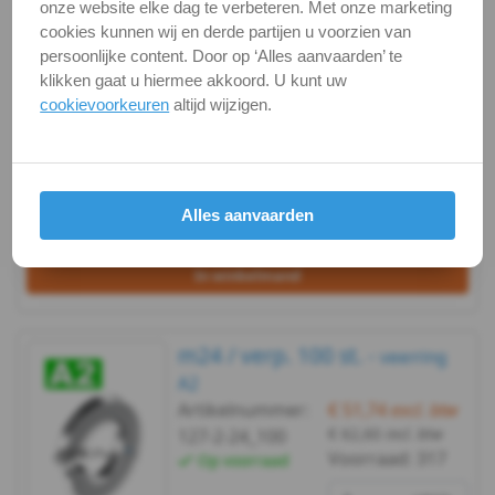
m24 / verp. 20 st. -
onze website elke dag te verbeteren. Met onze marketing
veerring A2
cookies kunnen wij en derde partijen u voorzien van
Artikelnummer:
€ 13,69
excl. btw
m3
persoonlijke content. Door op ‘Alles aanvaarden’ te
€ 16,56
incl. btw
127-2-24_20
klikken gaat u hiermee akkoord. U kunt uw
DIN
Voorraad:
317
Op voorraad
cookievoorkeuren
altijd wijzigen.
verp.
127B
pakketpost
-
Alles aanvaarden
A2
Bekijken
Maatvoering
-
In winkelmand
m4
m24 / verp. 100 st. -
veerring
DIN
A2
Artikelnummer:
€ 51,74
excl. btw
127B
€ 62,60
incl. btw
127-2-24_100
Voorraad:
317
Op voorraad
-