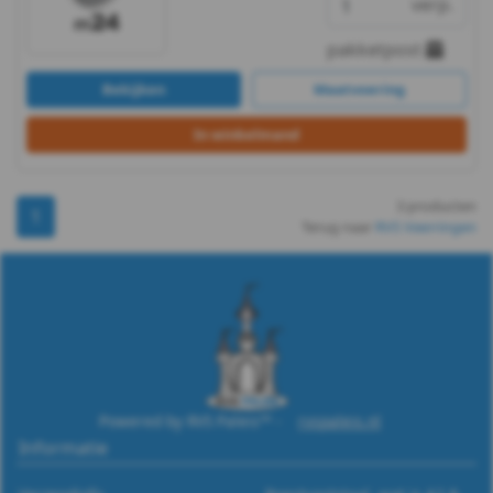
verp.
A2
pakketpost
-
Bekijken
Maatvoering
m5
In winkelmand
DIN
127B
3 producten
1
Terug naar
RVS Veerringen
-
A2
-
m6
Powered by RVS Paleis™ -
rvspaleis.nl
DIN
Informatie