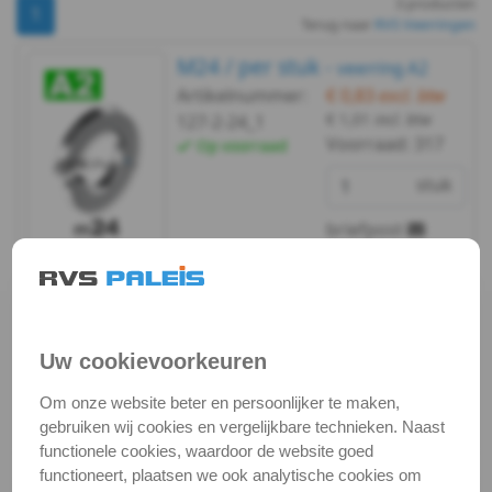
3 producten
DIN
1
Terug naar
RVS Veerringen
127B
M24 / per stuk -
veerring A2
Artikelnummer:
€ 0,83
excl. btw
-
€ 1,01
incl. btw
127-2-24_1
Voorraad:
317
Op voorraad
A2
stuk
-
briefpost
m2,5
Bekijken
Maatvoering
DIN
In winkelmand
127B
Uw cookievoorkeuren
Staffelprijzen bij afname vanaf:
-
10
5
Om onze website beter en persoonlijker te maken,
gebruiken wij cookies en vergelijkbare technieken. Naast
€ 0,71 excl.btw
€ 0,75 excl.btw
A2
functionele cookies, waardoor de website goed
functioneert, plaatsen we ook analytische cookies om
-