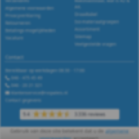
127B
Verzendinfo
Roestvaststaal, wat is A2 &
A4.
Algemene voorwaarden
-
Draadtabel
Privacyverklaring
Iso-materiaalgroepen
Retourneren
A2
Assortiment
Betalings-mogelijkheden
Sitemap
Vacature
-
Veelgestelde vragen
m8
Contact
DIN
Bereikbaar op werkdagen 08:30 - 17:00
046 - 475 45 49
127B
046 - 20 21 321
-
klantenservice@rvspaleis.nl
Contact gegevens
A2
9.4
3.336 reviews
-
Gebruik van deze site betekent dat u de
algemene
m10
voorwaarden
accepteert.