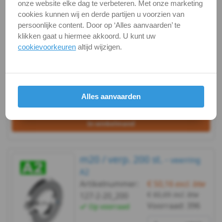
m20 / verp. 50 st. -
onze website elke dag te verbeteren. Met onze marketing
veerring A2
cookies kunnen wij en derde partijen u voorzien van
Artikelnummer:
€ 16,58
excl. btw
m3
persoonlijke content. Door op ‘Alles aanvaarden’ te
€ 20,07
incl. btw
127-2-20_50
klikken gaat u hiermee akkoord. U kunt uw
DIN
Voorraad:
396
Op voorraad
cookievoorkeuren
altijd wijzigen.
verp.
127B
pakketpost
-
Alles aanvaarden
A2
Bekijken
Maatvoering
-
In winkelmand
m4
m20 / verp. 200 st. -
veerring
DIN
A2
Artikelnummer:
€ 50,16
excl. btw
127B
€ 60,69
incl. btw
127-2-20_200
Voorraad:
396
Op voorraad
-