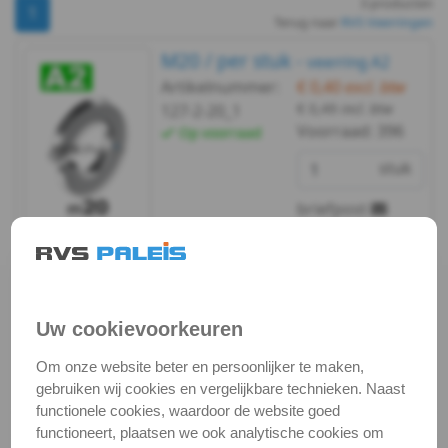
3 producten
DIN
1
Terug naar
RVS Veerringen
127B
M20 / per stuk -
veerring A2
Artikelnummer:
€ 0,40
excl. btw
-
€ 0,49
incl. btw
127-2-20_1
Voorraad:
396
Op voorraad
A2
stuk
-
briefpost
m2,5
Bekijken
Maatvoering
DIN
In winkelmand
127B
Uw cookievoorkeuren
Staffelprijzen bij afname vanaf:
-
10
5
Om onze website beter en persoonlijker te maken,
gebruiken wij cookies en vergelijkbare technieken. Naast
€ 0,34 excl.btw
€ 0,36 excl.btw
A2
functionele cookies, waardoor de website goed
functioneert, plaatsen we ook analytische cookies om
-