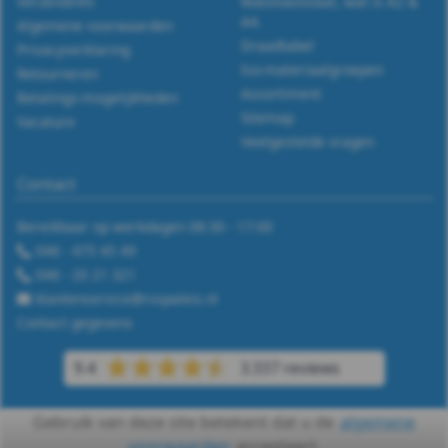
127B
Verzendinfo
Roestvaststaal, wat is A2 &
A4.
Algemene voorwaarden
-
Draadtabel
Privacyverklaring
Iso-materiaalgroepen
Retourneren
A2
Assortiment
Betalings-mogelijkheden
Sitemap
Vacature
-
Veelgestelde vragen
m8
Contact
DIN
Bereikbaar op werkdagen 08:30 - 17:00
046 - 475 45 49
127B
046 - 20 21 321
-
klantenservice@rvspaleis.nl
Contact gegevens
A2
9.4
3.337 reviews
-
Gebruik van deze site betekent dat u de
algemene
m10
voorwaarden
accepteert.