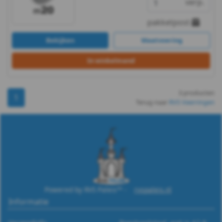
verp.
A2
pakketpost
-
Bekijken
Maatvoering
m5
In winkelmand
DIN
127B
3 producten
1
Terug naar
RVS Veerringen
-
A2
-
m6
Powered by RVS Paleis™ -
rvspaleis.nl
DIN
Informatie