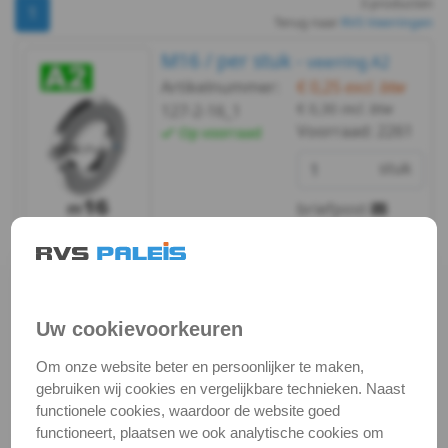
3 producten
DIN
1
Terug naar
RVS Veerringen
127B
M16 / per stuk -
veerring A2
Artikelnummer:
€ 0,25
excl. btw
-
€ 0,30
incl. btw
127-2-16_1
Voorraad:
2261
Op voorraad
A2
stuk
-
briefpost
m2,5
Bekijken
Maatvoering
DIN
In winkelmand
127B
Uw cookievoorkeuren
Staffelprijzen bij afname vanaf:
-
10
5
Om onze website beter en persoonlijker te maken,
gebruiken wij cookies en vergelijkbare technieken. Naast
€ 0,21 excl.btw
€ 0,23 excl.btw
A2
functionele cookies, waardoor de website goed
functioneert, plaatsen we ook analytische cookies om
-