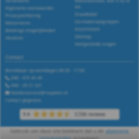
127B
Verzendinfo
Roestvaststaal, wat is A2 &
A4.
Algemene voorwaarden
-
Draadtabel
Privacyverklaring
Iso-materiaalgroepen
Retourneren
A2
Assortiment
Betalings-mogelijkheden
Sitemap
Vacature
-
Veelgestelde vragen
m8
Contact
DIN
Bereikbaar op werkdagen 08:30 - 17:00
046 - 475 45 49
127B
046 - 20 21 321
-
klantenservice@rvspaleis.nl
Contact gegevens
A2
9.4
3.336 reviews
-
Gebruik van deze site betekent dat u de
algemene
m10
voorwaarden
accepteert.