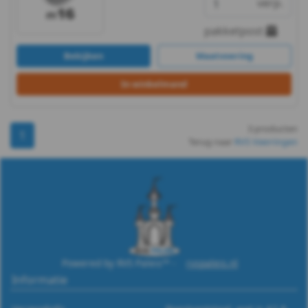
verp.
A2
pakketpost
-
Bekijken
Maatvoering
m5
In winkelmand
DIN
127B
3 producten
1
Terug naar
RVS Veerringen
-
A2
-
m6
Powered by RVS Paleis™ -
rvspaleis.nl
DIN
Informatie