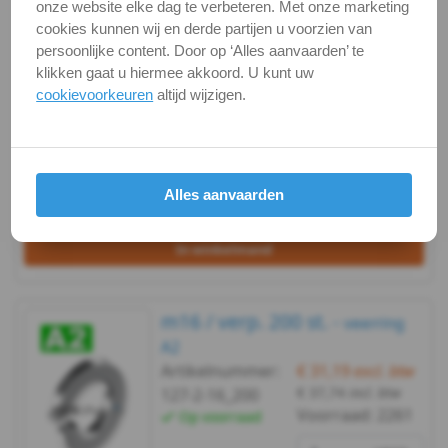
m16 / verp. 50 st. -
onze website elke dag te verbeteren. Met onze marketing
veerring A2
cookies kunnen wij en derde partijen u voorzien van
Artikelnummer:
€ 10,31
excl. btw
m3
persoonlijke content. Door op ‘Alles aanvaarden’ te
€ 12,48
incl. btw
127-2-16_50
klikken gaat u hiermee akkoord. U kunt uw
DIN
Voorraad:
2261
Op voorraad
cookievoorkeuren
altijd wijzigen.
verp.
127B
pakketpost
-
Alles aanvaarden
A2
Bekijken
Maatvoering
-
In winkelmand
m4
m16 / verp. 200 st. -
veerring
DIN
A2
Artikelnummer:
€ 31,19
excl. btw
127B
€ 37,74
incl. btw
127-2-16_200
Voorraad:
2261
Op voorraad
-