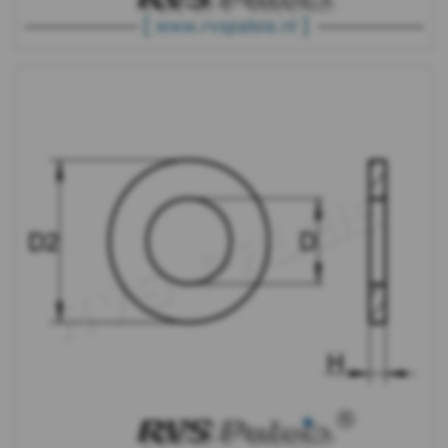
-
PA6
-
m5
WS
9500
-
PA6
-
m6
WS