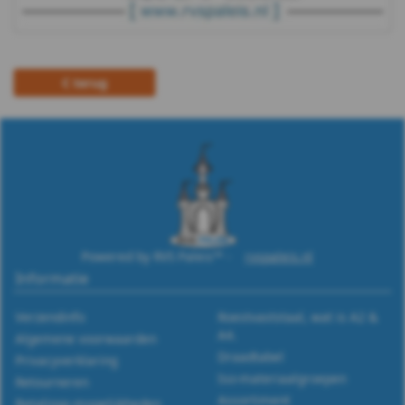
9500
-
terug
PA6
-
m8
WS
9500
Powered by RVS Paleis™ -
rvspaleis.nl
Informatie
-
Verzendinfo
Roestvaststaal, wat is A2 &
PA6
A4.
Algemene voorwaarden
Draadtabel
Privacyverklaring
-
Iso-materiaalgroepen
Retourneren
Assortiment
Betalings-mogelijkheden