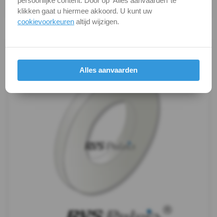
persoonlijke content. Door op ‘Alles aanvaarden’ te
-
eigenschappen.
klikken gaat u hiermee akkoord. U kunt uw
cookievoorkeuren
altijd wijzigen.
Productafbeeldingen
m3
WS
9500
Alles aanvaarden
-
PA6
-
m4
WS
9500