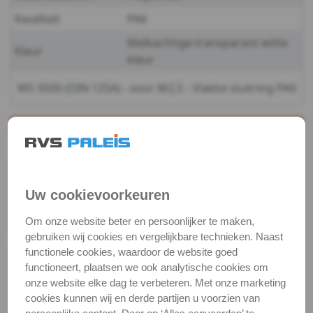
Kwaliteit
PA6
WS
Melkachtige transparant witte
Kleur
9500
kleur
-
WS 9500 (DIN 125A) - voor M2,5 - Vlakke sluitring PA6
PA6
Productgegevens
-
Productnaam
Sluitring
m2,5
Categorie
Sluit & veerringen
Uw cookievoorkeuren
DIN / Artikelnummer
WS 9500
WS
Kwaliteit
PA6
Om onze website beter en persoonlijker te maken,
9500
gebruiken wij cookies en vergelijkbare technieken. Naast
functionele cookies, waardoor de website goed
Alle maten zijn in millimeters.
-
functioneert, plaatsen we ook analytische cookies om
Foto's van producten zijn alleen illustraties en
onze website elke dag te verbeteren. Met onze marketing
kunnen soms afwijken van het werkelijke object. Het
PA6
cookies kunnen wij en derde partijen u voorzien van
verandert niets aan hun fundamentele