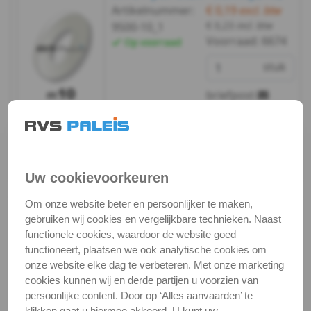
988
Artikelnummer:
€ 0,19
excl. btw
€ 0,23
incl. btw
9500-10_1
WS
Voorraad:
6674
Op voorraad
9255
stuk
briefpost
WS
9500
Bekijken
Maatvoering
WS
In winkelmand
Uw cookievoorkeuren
9500
Om onze website beter en persoonlijker te maken,
m10 / verp. 50 st. -
sluitring
-
gebruiken wij cookies en vergelijkbare technieken. Naast
(PA6)
functionele cookies, waardoor de website goed
Artikelnummer:
€ 4,47
excl. btw
PA6
functioneert, plaatsen we ook analytische cookies om
€ 5,41
incl. btw
9500-10_50
onze website elke dag te verbeteren. Met onze marketing
-
Voorraad:
6674
Op voorraad
cookies kunnen wij en derde partijen u voorzien van
persoonlijke content. Door op ‘Alles aanvaarden’ te
verp.
m2
klikken gaat u hiermee akkoord. U kunt uw