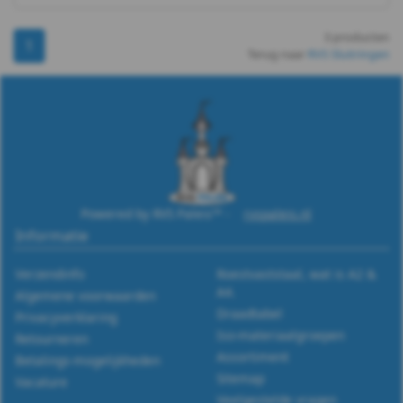
-
3 producten
1
m3
Terug naar
RVS Sluitringen
WS
9500
-
PA6
Powered by RVS Paleis™ -
rvspaleis.nl
Informatie
-
Verzendinfo
Roestvaststaal, wat is A2 &
m4
A4.
Algemene voorwaarden
Draadtabel
Privacyverklaring
WS
Iso-materiaalgroepen
Retourneren
Assortiment
Betalings-mogelijkheden
9500
Sitemap
Vacature
Veelgestelde vragen