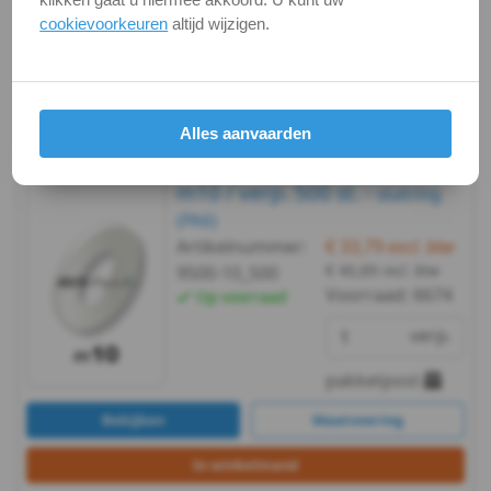
cookievoorkeuren
altijd wijzigen.
briefpost
WS
Bekijken
Maatvoering
9500
In winkelmand
-
Alles aanvaarden
PA6
m10 / verp. 500 st. -
sluitring
(PA6)
-
Artikelnummer:
€ 33,79
excl. btw
€ 40,89
incl. btw
m2,5
9500-10_500
Voorraad:
6674
Op voorraad
WS
verp.
9500
pakketpost
-
Bekijken
Maatvoering
PA6
In winkelmand