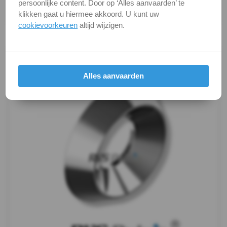
verandert niets aan hun fundamentele
persoonlijke content. Door op ‘Alles aanvaarden’ te
Afdekkap
eigenschappen.
klikken gaat u hiermee akkoord. U kunt uw
cookievoorkeuren
altijd wijzigen.
Draadeind
Productafbeeldingen
Houtschroeven
Plaatschroeven
Alles aanvaarden
Spaanplaat
schroeven
Pennen
&
Borgingen
Keilankers