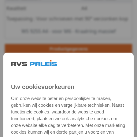
Kwaliteit
A4
WS
Toepassing : Voor schroeven met 90° verzonken kop
9500
WS 9255 A4 - voor M6 - Kraalring massief
WS
Productgegevens
9510
Productnaam
Kraalring
WS
Categorie
Sluit & veerringen
9055
DIN / Artikelnummer
WS 9255
Uw cookievoorkeuren
Stelring
Kwaliteit
A4 ( RVS / INOX )
Om onze website beter en persoonlijker te maken,
Verpakking
verpakking
DIN
gebruiken wij cookies en vergelijkbare technieken. Naast
functionele cookies, waardoor de website goed
705
Alle maten zijn in millimeters.
functioneert, plaatsen we ook analytische cookies om
Foto's van producten zijn alleen illustraties en
onze website elke dag te verbeteren. Met onze marketing
Veerring
kunnen soms afwijken van het werkelijke object. Het
cookies kunnen wij en derde partijen u voorzien van