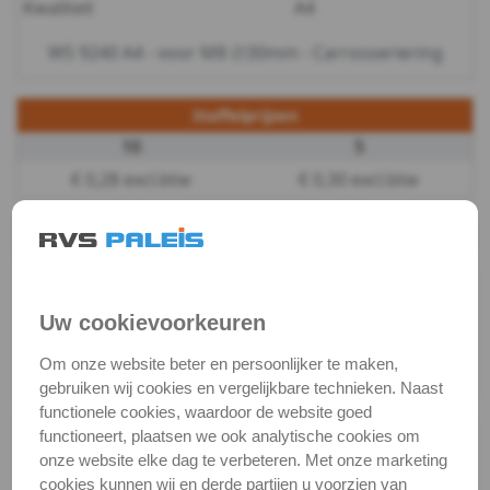
Kwaliteit
A4
-
WS 9240 A4 - voor M8 ∅30mm - Carrosseriering
m4
Staffelprijzen
WS
10
5
9240
€ 0,28 excl.btw
€ 0,30 excl.btw
-
Productgegevens
Productnaam
Carrosserieringen
A4
Categorie
Sluit & veerringen
-
Uw cookievoorkeuren
DIN / Artikelnummer
WS 9240
Om onze website beter en persoonlijker te maken,
m5
Kwaliteit
A4 ( RVS / INOX )
gebruiken wij cookies en vergelijkbare technieken. Naast
WS
functionele cookies, waardoor de website goed
functioneert, plaatsen we ook analytische cookies om
Alle maten zijn in millimeters.
9240
onze website elke dag te verbeteren. Met onze marketing
Foto's van producten zijn alleen illustraties en
cookies kunnen wij en derde partijen u voorzien van