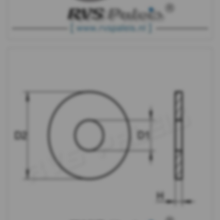
WS
9240
-
A4
-
m10
WS
9240
-
A4
-