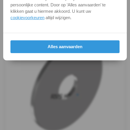
kunnen soms afwijken van het werkelijke object. Het
-
persoonlijke content. Door op ‘Alles aanvaarden’ te
verandert niets aan hun fundamentele
klikken gaat u hiermee akkoord. U kunt uw
eigenschappen.
A4
cookievoorkeuren
altijd wijzigen.
Productafbeeldingen
-
m6
Alles aanvaarden
WS
9240
-
A4
-
m8