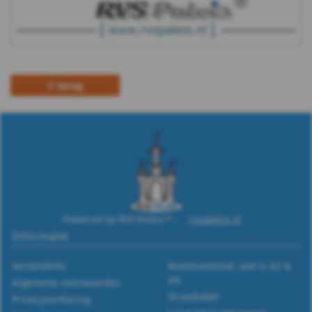
m12
DIN
988
terug
WS
9255
WS
9500
Powered by RVS Paleis™ -
rvspaleis.nl
WS
Informatie
9510
Verzendinfo
Roestvaststaal, wat is A2 &
A4.
Algemene voorwaarden
WS
Draadtabel
Privacyverklaring