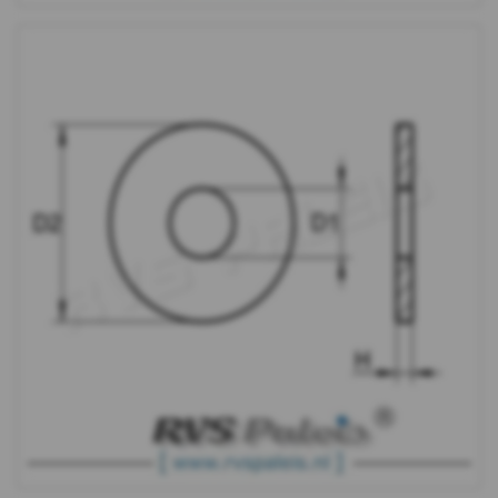
WS
9240
-
A4
-
m10
WS
9240
-
A4
-