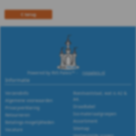
m12
terug
DIN
988
WS
9255
WS
Powered by RVS Paleis™ -
rvspaleis.nl
Informatie
9500
Verzendinfo
Roestvaststaal, wat is A2 &
WS
A4.
Algemene voorwaarden
Draadtabel
Privacyverklaring
9510
Iso-materiaalgroepen
Retourneren
Assortiment
Betalings-mogelijkheden
WS
Sitemap
Vacature
Veelgestelde vragen