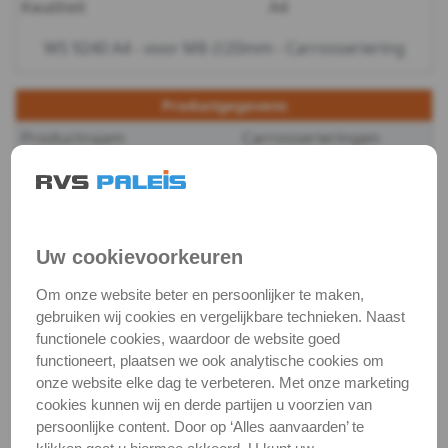
Kwaliteit
A4
-
WS 9240 A4 - voor M8 ∅20mm - Carrosseriering
m4
Productgegevens
WS
Productnaam
Carrosserieringen
9240
Categorie
Sluit & veerringen
-
DIN / Artikelnummer
WS 9240
Kwaliteit
A4 ( RVS / INOX )
A4
Uw cookievoorkeuren
Verpakking
verpakking
-
Om onze website beter en persoonlijker te maken,
gebruiken wij cookies en vergelijkbare technieken. Naast
Alle maten zijn in millimeters.
m5
functionele cookies, waardoor de website goed
Foto's van producten zijn alleen illustraties en
functioneert, plaatsen we ook analytische cookies om
kunnen soms afwijken van het werkelijke object. Het
WS
onze website elke dag te verbeteren. Met onze marketing
verandert niets aan hun fundamentele
cookies kunnen wij en derde partijen u voorzien van
9240
eigenschappen.
persoonlijke content. Door op ‘Alles aanvaarden’ te