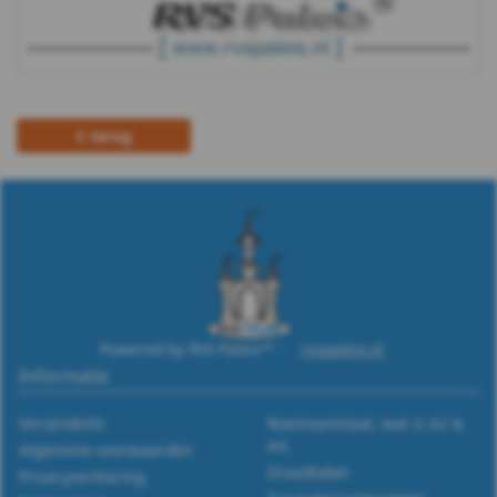
m12
DIN
988
terug
WS
9255
WS
9500
Powered by RVS Paleis™ -
rvspaleis.nl
WS
Informatie
9510
Verzendinfo
Roestvaststaal, wat is A2 &
A4.
Algemene voorwaarden
WS
Draadtabel
Privacyverklaring