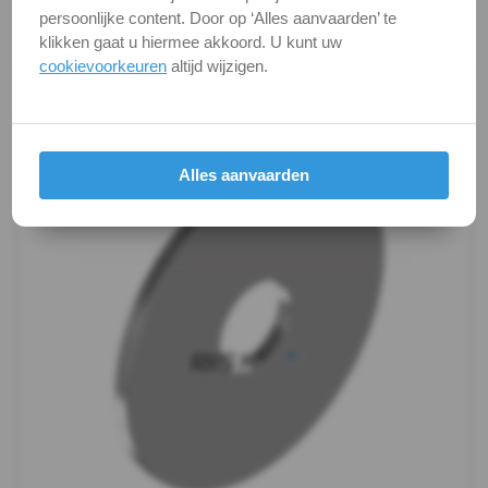
kunnen soms afwijken van het werkelijke object. Het
-
persoonlijke content. Door op ‘Alles aanvaarden’ te
verandert niets aan hun fundamentele
klikken gaat u hiermee akkoord. U kunt uw
eigenschappen.
A4
cookievoorkeuren
altijd wijzigen.
Productafbeeldingen
-
m6
Alles aanvaarden
WS
9240
-
A4
-
m8