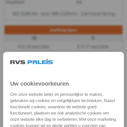
Kwaliteit
A4
-
WS 9240 A4 - voor M8 ∅20mm - Carrosseriering
m4
Staffelprijzen
WS
10
5
9240
€ 0,16 excl.btw
€ 0,17 excl.btw
-
Productgegevens
Productnaam
Carrosserieringen
A4
Categorie
Sluit & veerringen
-
Uw cookievoorkeuren
DIN / Artikelnummer
WS 9240
Om onze website beter en persoonlijker te maken,
m5
Kwaliteit
A4 ( RVS / INOX )
gebruiken wij cookies en vergelijkbare technieken. Naast
WS
functionele cookies, waardoor de website goed
functioneert, plaatsen we ook analytische cookies om
Alle maten zijn in millimeters.
9240
onze website elke dag te verbeteren. Met onze marketing
Foto's van producten zijn alleen illustraties en
cookies kunnen wij en derde partijen u voorzien van