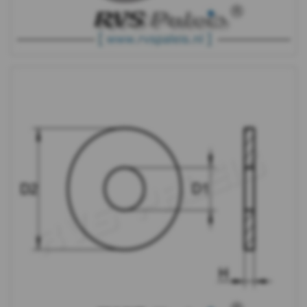
WS
9240
-
A4
-
m10
WS
9240
-
A4
-