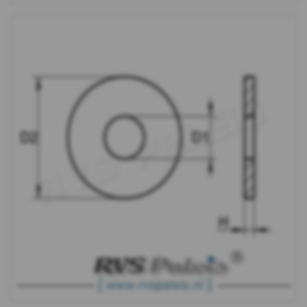
WS
9240
-
A4
-
m10
WS
9240
-
A4
-