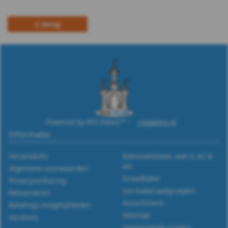
m12
terug
DIN
988
WS
9255
WS
Powered by RVS Paleis™ -
rvspaleis.nl
Informatie
9500
Verzendinfo
Roestvaststaal, wat is A2 &
WS
A4.
Algemene voorwaarden
Draadtabel
Privacyverklaring
9510
Iso-materiaalgroepen
Retourneren
Assortiment
Betalings-mogelijkheden
WS
Sitemap
Vacature
Veelgestelde vragen