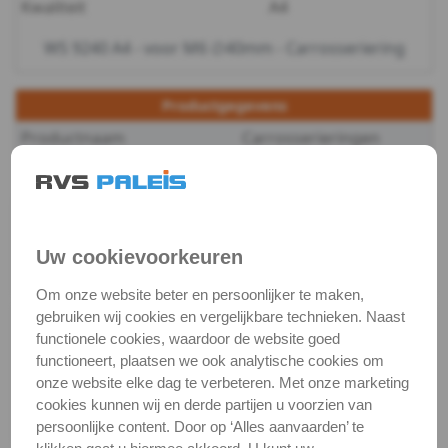
Kwaliteit
A4
-
WS 9240 A4 - voor M6 ∅40mm - Carrosseriering
m4
Productgegevens
WS
Productnaam
Carrosserieringen
9240
Categorie
Sluit & veerringen
-
DIN / Artikelnummer
WS 9240
Kwaliteit
A4 ( RVS / INOX )
A4
Uw cookievoorkeuren
Verpakking
verpakking
-
Om onze website beter en persoonlijker te maken,
gebruiken wij cookies en vergelijkbare technieken. Naast
Alle maten zijn in millimeters.
m5
functionele cookies, waardoor de website goed
Foto's van producten zijn alleen illustraties en
functioneert, plaatsen we ook analytische cookies om
kunnen soms afwijken van het werkelijke object. Het
WS
onze website elke dag te verbeteren. Met onze marketing
verandert niets aan hun fundamentele
cookies kunnen wij en derde partijen u voorzien van
9240
eigenschappen.
persoonlijke content. Door op ‘Alles aanvaarden’ te