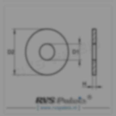
WS
9240
-
A4
-
m10
WS
9240
-
A4
-