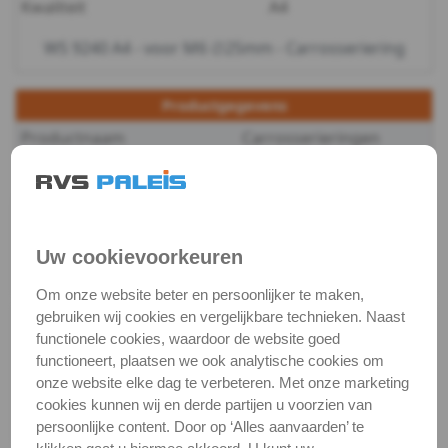
Kwaliteit
A4
-
WS 9240 A4 - voor M6 ∅25mm - Carrosseriering
m4
Productgegevens
WS
Productnaam
Carrosserieringen
9240
Categorie
Sluit & veerringen
-
DIN / Artikelnummer
WS 9240
Kwaliteit
A4 ( RVS / INOX )
A4
Uw cookievoorkeuren
Verpakking
verpakking
-
Om onze website beter en persoonlijker te maken,
gebruiken wij cookies en vergelijkbare technieken. Naast
Alle maten zijn in millimeters.
m5
functionele cookies, waardoor de website goed
Foto's van producten zijn alleen illustraties en
functioneert, plaatsen we ook analytische cookies om
kunnen soms afwijken van het werkelijke object. Het
WS
onze website elke dag te verbeteren. Met onze marketing
verandert niets aan hun fundamentele
cookies kunnen wij en derde partijen u voorzien van
9240
eigenschappen.
persoonlijke content. Door op ‘Alles aanvaarden’ te