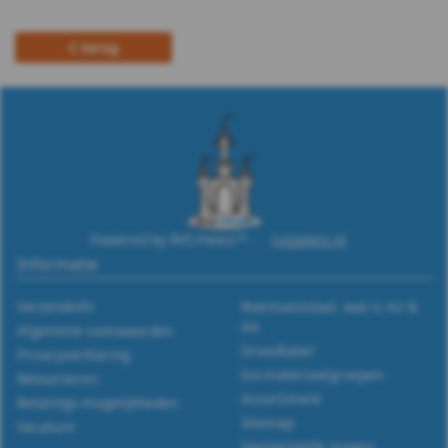
m12
terug
DIN
988
WS
9255
WS
Powered by RVS Paleis™ -
rvspaleis.nl
Informatie
9500
Verzendinfo
Roestvaststaal, wat is A2 &
WS
A4.
Algemene voorwaarden
Draadtabel
Privacyverklaring
9510
Iso-materiaalgroepen
Retourneren
Assortiment
Betalings-mogelijkheden
WS
Sitemap
Vacature
Veelgestelde vragen