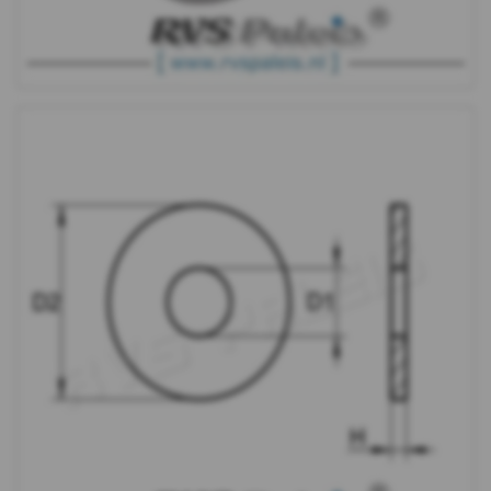
WS
9240
-
A4
-
m10
WS
9240
-
A4
-