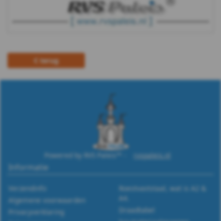
m12
DIN
988
terug
WS
9255
WS
9500
Powered by RVS Paleis™ -
rvspaleis.nl
WS
Informatie
9510
Verzendinfo
Roestvaststaal, wat is A2 &
A4.
Algemene voorwaarden
WS
Draadtabel
Privacyverklaring