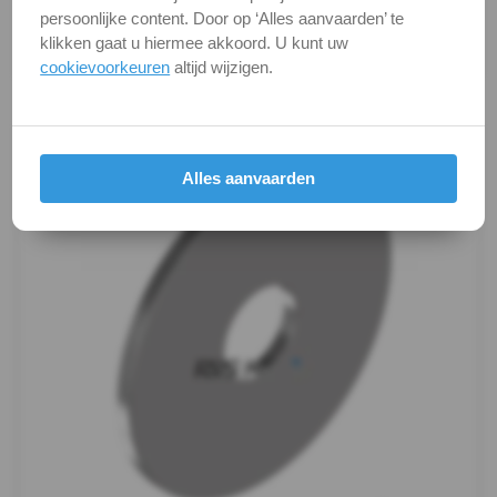
kunnen soms afwijken van het werkelijke object. Het
-
persoonlijke content. Door op ‘Alles aanvaarden’ te
verandert niets aan hun fundamentele
klikken gaat u hiermee akkoord. U kunt uw
eigenschappen.
A4
cookievoorkeuren
altijd wijzigen.
Productafbeeldingen
-
m6
Alles aanvaarden
WS
9240
-
A4
-
m8