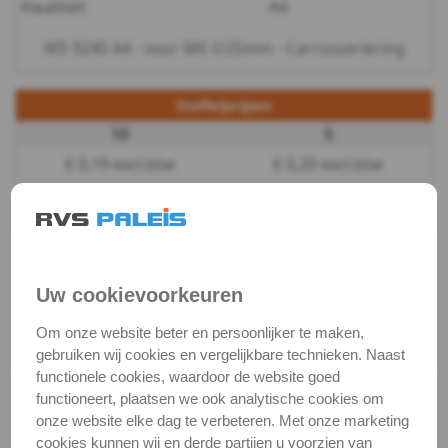
Kwaliteit
A4
-
WS 9240 A4 - voor M6 ∅25mm - Carrosseriering
m4
Staffelprijzen
WS
10
5
9240
€ 0,19 excl.btw
€ 0,20 excl.btw
-
Productgegevens
Productnaam
Carrosserieringen
A4
Categorie
Sluit & veerringen
-
Uw cookievoorkeuren
DIN / Artikelnummer
WS 9240
Om onze website beter en persoonlijker te maken,
m5
Kwaliteit
A4 ( RVS / INOX )
gebruiken wij cookies en vergelijkbare technieken. Naast
WS
functionele cookies, waardoor de website goed
functioneert, plaatsen we ook analytische cookies om
Alle maten zijn in millimeters.
9240
onze website elke dag te verbeteren. Met onze marketing
Foto's van producten zijn alleen illustraties en
cookies kunnen wij en derde partijen u voorzien van