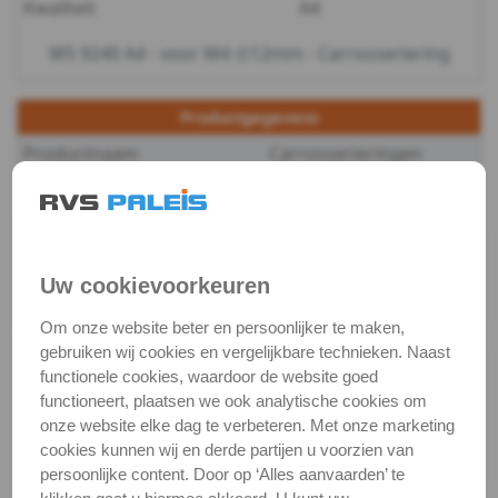
Kwaliteit
A4
-
WS 9240 A4 - voor M4 ∅12mm - Carrosseriering
m4
Productgegevens
WS
Productnaam
Carrosserieringen
9240
Categorie
Sluit & veerringen
-
DIN / Artikelnummer
WS 9240
Kwaliteit
A4 ( RVS / INOX )
A4
Uw cookievoorkeuren
Verpakking
verpakking
-
Om onze website beter en persoonlijker te maken,
gebruiken wij cookies en vergelijkbare technieken. Naast
Alle maten zijn in millimeters.
m5
functionele cookies, waardoor de website goed
Foto's van producten zijn alleen illustraties en
functioneert, plaatsen we ook analytische cookies om
kunnen soms afwijken van het werkelijke object. Het
WS
onze website elke dag te verbeteren. Met onze marketing
verandert niets aan hun fundamentele
cookies kunnen wij en derde partijen u voorzien van
9240
eigenschappen.
persoonlijke content. Door op ‘Alles aanvaarden’ te