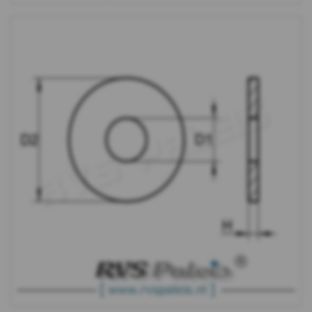
WS
9240
-
A4
-
m10
WS
9240
-
A4
-