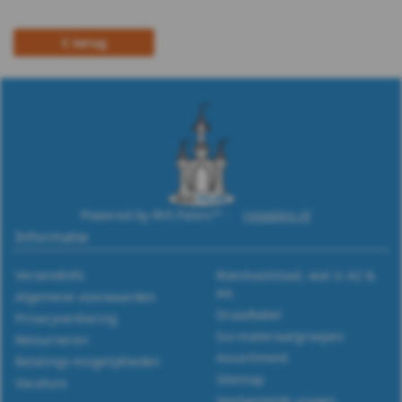
m12
terug
DIN
988
WS
9255
WS
Powered by RVS Paleis™ -
rvspaleis.nl
Informatie
9500
Verzendinfo
Roestvaststaal, wat is A2 &
WS
A4.
Algemene voorwaarden
Draadtabel
Privacyverklaring
9510
Iso-materiaalgroepen
Retourneren
Assortiment
Betalings-mogelijkheden
WS
Sitemap
Vacature
Veelgestelde vragen